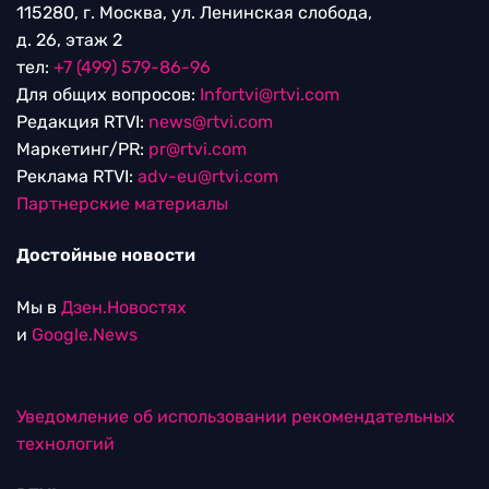
115280, г. Москва, ул. Ленинская слобода,
д. 26, этаж 2
тел:
+7 (499) 579-86-96
Для общих вопросов:
Infortvi@rtvi.com
Редакция RTVI:
news@rtvi.com
Маркетинг/PR:
pr@rtvi.com
Реклама RTVI:
adv-eu@rtvi.com
Партнерские материалы
Достойные новости
Мы в
Дзен.Новостях
и
Google.News
Уведомление об использовании рекомендательных
технологий