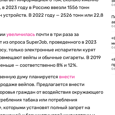
э
06
, в 2023 году в Россию ввезли 1556 тонн
н устройств. В 2022 году — 2526 тонн или 22,8
П
а
06
сии
увеличилась
почти в три раза за
«
т из опроса SuperJob, проведенного в 2023
м
06
осу, только электронные испарители курят
совмещают вейпы и обычные сигареты. В 2019
«
п
меньше — соответственно 8% и 12%.
06
твенную думу планируется
внести
продаже вейпов. Предлагается внести
доровья граждан от воздействия окружающего
требления табака или потребления
 которыми установят полный запрет на