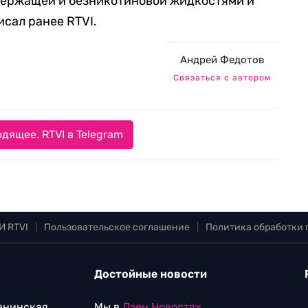
ержащей и безникотиновой жидкостями и
исал ранее RTVI.
Андрей Федотов
Связаться с автором
дящее. RTVI в Telegram
И RTVI
|
Пользовательское соглашение
|
Политика обработки
Достойные новости
Ленинская
Мы в
Дзен.Новостях