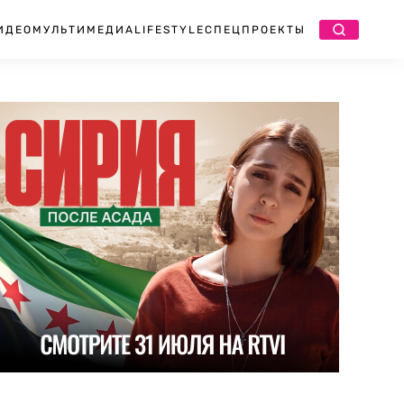
ИДЕО
МУЛЬТИМЕДИА
LIFESTYLE
СПЕЦПРОЕКТЫ