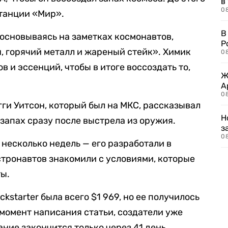
в
08
танции «Мир».
В
 основываясь на заметках космонавтов,
Р
н, горячий металл и жареный стейк». Химик
08
в и эссенций, чтобы в итоге воссоздать то,
Ж
А
0
ги Уитсон, который был на МКС, рассказывал
Н
 запах сразу после выстрела из оружия.
з
08
 несколько недель — его разработали в
стронавтов знакомили с условиями, которые
ты.
kstarter была всего $1 969, но ее получилось
 момент написания статьи, создатели уже
ние закончится только через 41 день.