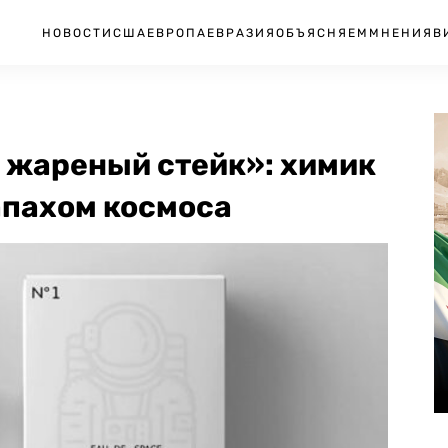
НОВОСТИ
США
ЕВРОПА
ЕВРАЗИЯ
ОБЪЯСНЯЕМ
МНЕНИЯ
В
и жареный стейк»: химик
апахом космоса