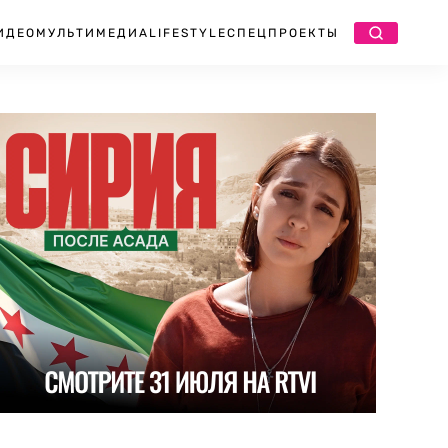
ИДЕО
МУЛЬТИМЕДИА
LIFESTYLE
СПЕЦПРОЕКТЫ