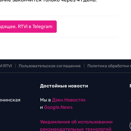
дящее. RTVI в Telegram
И RTVI
|
Пользовательское соглашение
|
Политика обработки
Достойные новости
Ленинская
Мы в
Дзен.Новостях
и
Google.News
Уведомление об использовании
рекомендательных технологий