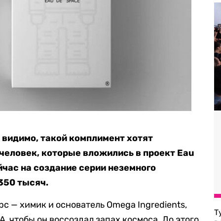
 видимо, такой комплимент хотят
человек, которые вложились в проект Eau
йчас на создание серии неземного
350 тысяч.
с — химик и основатель Omega Ingredients,
Т
А, чтобы он воссоздал запах космоса. До этого