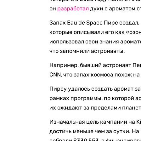
он
разработал
духи с ароматом с
Запах Eau de Space Пирс создал,
которые описывали его как «озо
использовал свои знания аромато
что запомнили астронавты.
Например, бывший астронавт Пег
CNN, что запах космоса похож на
Пирсу удалось создать аромат за
рамках программы, по которой а
их ожидают за пределами плане
Изначальная цель кампании на Kic
достичь меньше чем за сутки. На
собрали $339 553, а финансирова