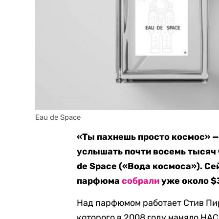
Eau de Space
«Ты пахнешь просто космос» —
услышать почти восемь тысяч 
de Space («Вода космоса»). Се
парфюма
собрали
уже около $
Над парфюмом работает Стив Пир
которого в 2008 году наняло НАС