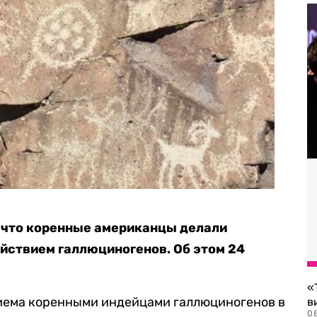
 что коренные американцы делали
йствием галлюциногенов. Об этом 24
«
иема коренными индейцами галлюциногенов в
в
0