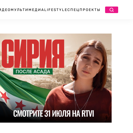
ИДЕО
МУЛЬТИМЕДИА
LIFESTYLE
СПЕЦПРОЕКТЫ