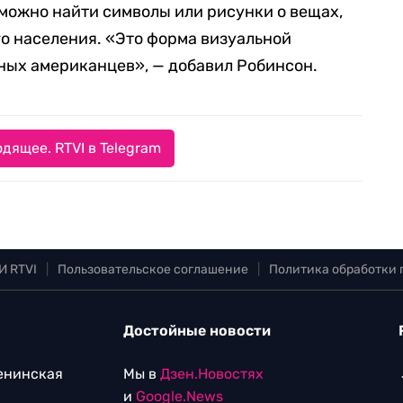
о можно найти символы или рисунки о вещах,
о населения. «Это форма визуальной
ных американцев», — добавил Робинсон.
дящее. RTVI в Telegram
И RTVI
|
Пользовательское соглашение
|
Политика обработки
Достойные новости
Ленинская
Мы в
Дзен.Новостях
и
Google.News