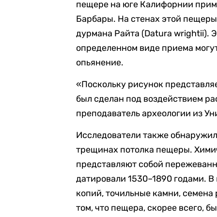
пещере на юге Калифорнии приме
Барбары. На стенах этой пещер
дурмана Райта (Datura wrightii).
определенном виде приема могут
опьянение.
«Поскольку рисунок представляет
был сделан под воздействием ра
преподаватель археологии из У
Исследователи также обнаружил
трещинах потолка пещеры. Химич
представляют собой пережеванные
датировали 1530–1890 годами. В
копий, точильные камни, семена 
том, что пещера, скорее всего, б