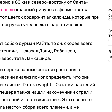
рно в 80 км к северо-востоку от Санта-
ы
нашли
красный рисунок в форме цветка
«
с
 Этот цветок содержит алкалоиды, которые при
08
 погружать человека в наркотическое
С
Т
08
 собою дурман Райта, то он, скорее всего,
стения», — сказал Дэвид Робинсон,
В
р
ниверситета Ланкашира.
08
и пережеванные остатки растения в
еский анализ помог определить, что они
 листья Datura wrightii. Остатки растений
 пещере также нашли наконечники стрел и
растений и кости животных. Это говорит о
ыла местом сбора всего племени, а не