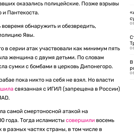
давших оказались полицейские. Позже взрывы
 и Пантекоста.
«
с
08
ь вовремя обнаружить и обезвредить,
 полицию Явы.
С
Т
то в серии атак участвовали как минимум пять
08
ыла женщина с двумя детьми. По словам
В
сла сумки с бомбами в церковь Дипонегоро.
р
08
рабае пока никто на себя не взял. Но власти
ршила
связанная с ИГИЛ (запрещена в России)
JAD.
ала самой смертоносной атакой на
0 года. Тогда исламисты
совершили
восемь
 в разных частях страны, в том числе в