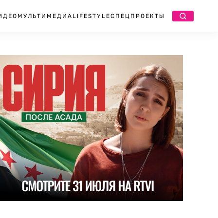
ИДЕО
МУЛЬТИМЕДИА
LIFESTYLE
СПЕЦПРОЕКТЫ