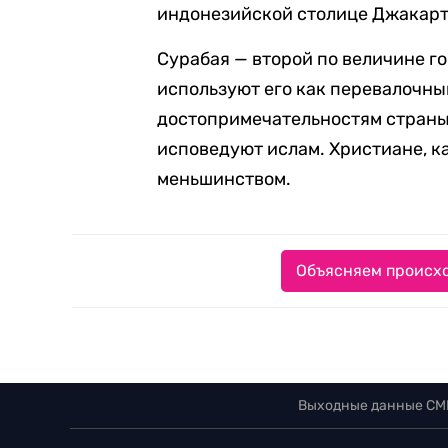
индонезийской столице Джакарте
Сурабая — второй по величине г
используют его как перевалочный
достопримечательностям страны
исповедуют ислам. Христиане, ка
меньшинством.
Объясняем происхо
Выходные данные СМ