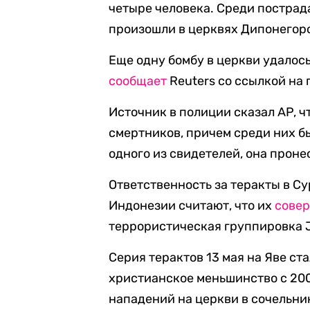
четыре человека. Среди постра
произошли в церквях Дипонегоро
Еще одну бомбу в церкви удалос
сообщает
Reuters со ссылкой на
Источник в полиции сказал AP, ч
смертников, причем среди них б
одного из свидетелей, она проне
Ответственность за теракты в Су
Индонезии считают, что их
сове
террористическая группировка 
Серия терактов 13 мая на Яве ст
христианское меньшинство с 200
нападений на церкви в сочельник