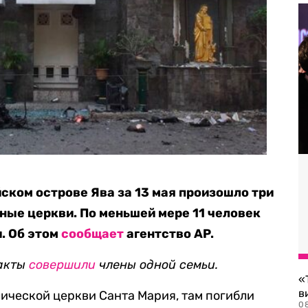
ском острове Ява за 13 мая произошло три
ные церкви. По меньшей мере 11 человек
. Об этом
сообщает
агентство AP.
ракты
совершили
члены одной семьи.
«
в
ической церкви Санта Мария, там погибли
0