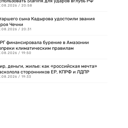
спользовать Starlink для ударов вглубь РФ
7.08.2026 / 20:58
таршего сына Кадырова удостоили звания
ероя Чечни
.08.2026 / 20:31
РГ финансировала бурение в Амазонии
опреки климатическим правилам
.08.2026 / 19:50
ир, деньги, жилье: как «российская мечта»
асколола сторонников ЕР, КПРФ и ЛДПР
.08.2026 / 19:33