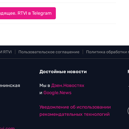
дящее. RTVI в Telegram
И RTVI
|
Пользовательское соглашение
|
Политика обработки
Достойные новости
Ленинская
Мы в
Дзен.Новостях
и
Google.News
Уведомление об использовании
рекомендательных технологий
vi.com