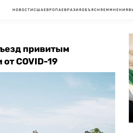
НОВОСТИ
США
ЕВРОПА
ЕВРАЗИЯ
ОБЪЯСНЯЕМ
МНЕНИЯ
В
въезд привитым
 от COVID-19