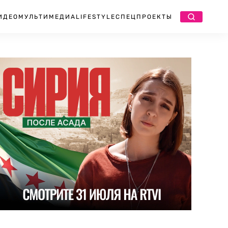
ИДЕО
МУЛЬТИМЕДИА
LIFESTYLE
СПЕЦПРОЕКТЫ