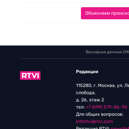
Объясняем происхо
Выходные данные СМ
Редакция
115280, г. Москва, ул. 
слобода,
д. 26, этаж 2
тел:
+7 (499) 579-86-96
Для общих вопросов:
Infortvi@rtvi.com
Редакция RTVI:
news@rt