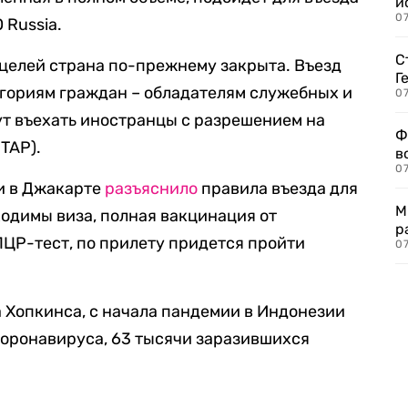
и
0
 Russia.
С
 целей страна по-прежнему закрыта. Въезд
Г
егориям граждан – обладателям служебных и
07
гут въехать иностранцы с разрешением на
Ф
TAP).
в
07
и в Джакарте
разъяснило
правила въезда для
М
одимы виза, полная вакцинация от
р
ЦР-тест, по прилету придется пройти
07
Хопкинса, с начала пандемии в Индонезии
коронавируса, 63 тысячи заразившихся