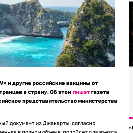
V» и другие российские вакцины от
транцев в страну. Об этом
пишет
газета
ссийское представительство министерства
ный документ из Джакарты, согласно
«
ленная в полном объеме, подойдет для въезда