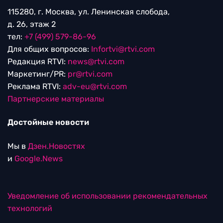
115280, г. Москва, ул. Ленинская слобода,
д. 26, этаж 2
тел:
+7 (499) 579-86-96
Для общих вопросов:
Infortvi@rtvi.com
Редакция RTVI:
news@rtvi.com
Маркетинг/PR:
pr@rtvi.com
Реклама RTVI:
adv-eu@rtvi.com
Партнерские материалы
Достойные новости
Мы в
Дзен.Новостях
и
Google.News
Уведомление об использовании рекомендательных
технологий