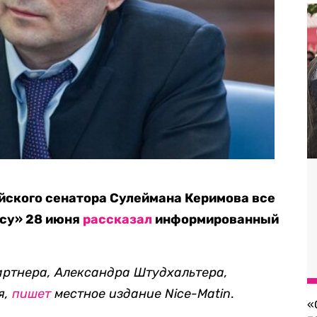
йского сенатора Сулеймана Керимова все
ксу» 28 июня
рассказал
информированный
артнера, Александра Штудхальтера,
я,
пишет
местное издание Nice-Matin
.
«