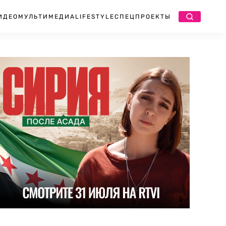
ИДЕО
МУЛЬТИМЕДИА
LIFESTYLE
СПЕЦПРОЕКТЫ