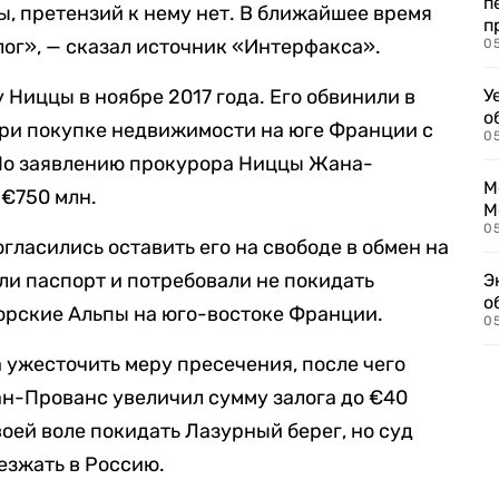
п
ы, претензий к нему нет. В ближайшее время
п
лог», — сказал источник «Интерфакса».
0
Ниццы в ноябре 2017 года. Его обвинили в
У
о
ри покупке недвижимости на юге Франции с
0
 По заявлению прокурора Ниццы Жана-
М
 €750 млн.
М
05
гласились оставить его на свободе в обмен на
али паспорт и потребовали не покидать
Э
о
рские Альпы на юго-востоке Франции.
05
ужесточить меру пресечения, после чего
н-Прованс увеличил сумму залога до €40
оей воле покидать Лазурный берег, но суд
езжать в Россию.