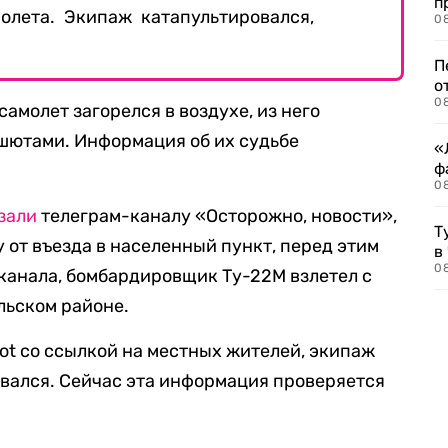
п
олета. Экипаж катапультировался,
08
П
о
08
самолет загорелся в воздухе, из него
шютами. Информация об их судьбе
«
ф
0
зали
телеграм-каналу «Осторожно, новости»,
Т
 от въезда в населенный пункт, перед этим
в
08
 канала, бомбардировщик Ту-22М взлетел с
льском районе.
ot со ссылкой на местных жителей, экипаж
вался. Сейчас эта информация проверяется