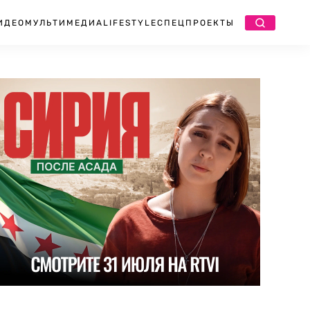
ИДЕО
МУЛЬТИМЕДИА
LIFESTYLE
СПЕЦПРОЕКТЫ