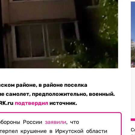
ском районе, в районе поселка
е самолет, предположительно, военный.
RK.ru
подтвердил
источник.
бороны России
заявили
, что
С
терпел крушение в Иркутской области