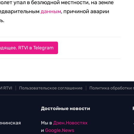
лет упал в безлюдной местности, на земле
редварительным
данным
, причиной аварии
ь.
дящее. RTVI в Telegram
И RTVI
|
Пользовательское соглашение
|
Политика обработки
Достойные новости
Ленинская
Мы в
Дзен.Новостях
и
Google.News