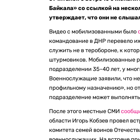
Байкала» со ссылкой на неск
утверждает, что они не слышал
Видео с мобилизованными было
командование в ДНР перевело их
служить не в теробороне, к кото
штурмовиков. Мобилизованные ра
подразделении 35-40 лет, у мно
Военнослужащие заявили, что не
профильному назначению», но от
подразделение может выполнять 
После этого местные СМИ
сообщ
области Игорь Кобзев провел вст
комитета семей воинов Отечест
военнослужащих. На встрече при