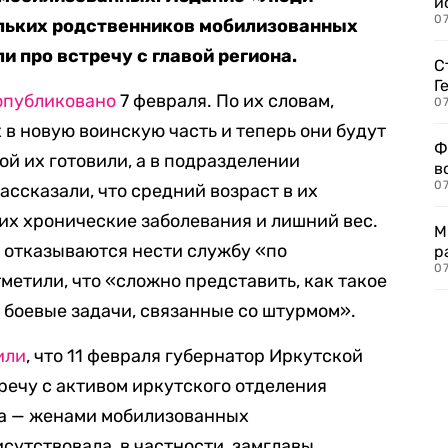
и
0
ольких родственников мобилизованных
и про встречу с главой региона.
С
Г
опубликовано
7 февраля. По их словам,
07
 в новую воинскую часть и теперь они будут
Ф
рой их готовили, а в подразделении
в
07
ссказали, что средний возраст в их
гих хронические заболевания и лишний вес.
М
 отказываются нести службу «по
р
07
метили, что «сложно представить, как такое
боевые задачи, связанные со штурмом».
или
, что 11 февраля губернатор Иркутской
речу с активом иркутского отделения
ва — женами мобилизованных
сутствовала, в частности, замглавы