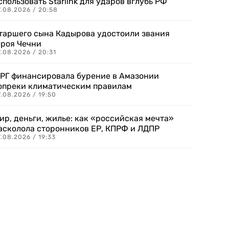
спользовать Starlink для ударов вглубь РФ
7.08.2026 / 20:58
таршего сына Кадырова удостоили звания
ероя Чечни
.08.2026 / 20:31
РГ финансировала бурение в Амазонии
опреки климатическим правилам
.08.2026 / 19:50
ир, деньги, жилье: как «российская мечта»
асколола сторонников ЕР, КПРФ и ЛДПР
.08.2026 / 19:33