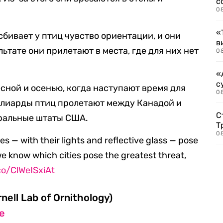
с
0
«
сбивает у птиц чувство ориентации, и они
в
ьтате они прилетают в места, где для них нет
0
«
с
сной и осенью, когда наступают время для
08
лиарды птиц пролетают между Канадой и
С
ральные штаты США.
Т
08
es — with their lights and reflective glass — pose
e know which cities pose the greatest threat,
.co/ClWeISxiAt
nell Lab of Ornithology)
e