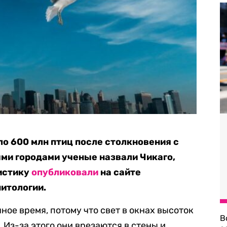
о 600 млн птиц после столкновения с
ми городами ученые назвали Чикаго,
тистику
опубликовали
на сайте
итологии.
ное время, потому что свет в окнах высоток
В
 Из-за этого они врезаются в стены и