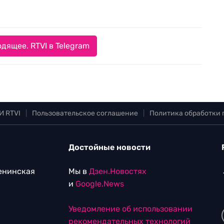
дящее. RTVI в Telegram
И RTVI
|
Пользовательское соглашение
|
Политика обработки
Достойные новости
Ленинская
Мы в
Дзен.Новостях
и
Google.News
Уведомление об использовании
рекомендательных технологий