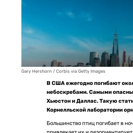
Gary Hershorn / Corbis via Getty Images
В США ежегодно погибают окол
небоскребами. Самыми опасны
Хьюстон и Даллас. Такую ста
Корнелльской лаборатории орн
Большинство птиц погибает в ноч
привлекает их и дезориентирует.