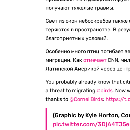
получают тяжелые травмы.
Свет из окон небоскребов также 
теряются в пространстве. В резул
благоприятных условий.
Особенно много птиц погибает ве
миграции. Как
отмечает
CNN, мил
Латинской Америкой через цент
You probably already know that citi
a threat to migrating
#birds
. Now w
thanks to
@CornellBirds
:
https://t
(Graphic by Kyle Horton, Cor
pic.twitter.com/3DjA4TJ5e