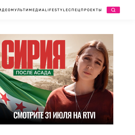
ИДЕО
МУЛЬТИМЕДИА
LIFESTYLE
СПЕЦПРОЕКТЫ