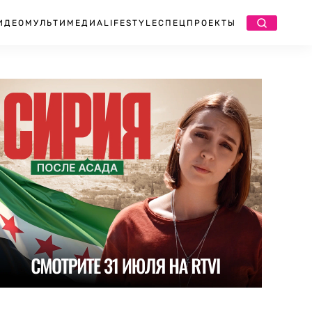
ИДЕО
МУЛЬТИМЕДИА
LIFESTYLE
СПЕЦПРОЕКТЫ