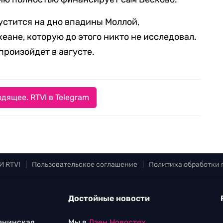
стится на дно впадины Моллой,
еане, которую до этого никто не исследовал.
роизойдет в августе.
дящее. RTVI в Telegram
И RTVI
|
Пользовательское соглашение
|
Политика обработки
Достойные новости
Ленинская
Мы в
Дзен.Новостях