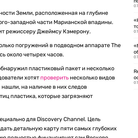
п
07
хности Земли, расположенная на глубине
«
в юго-западной части Марианской впадины.
т
т режиссеру Джеймсу Кэмерону.
07
колько погружений в подводном аппарате The
«
о
ось около четырех часов.
07
 обнаружил пластиковый пакет и несколько
R
едователи хотят
проверить
несколько видов
о
07
 нашли, на наличие в них следов
тиц пластика, которые загрязняют
циально для Discovery Channel. Цель
дать детальную карту пяти самых глубоких
ию полностью финансирует сам Весково.