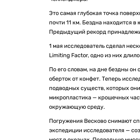
Это самая глубокая точка повер
почти 11 км. Бездна находится 
Предыдущий рекорд принадлежи
1 мая исследователь сделал нес
Limiting Factor, одно из них длил
По его словам, на дне бездны он
оберток от конфет. Теперь иссл
подводных существ, которых они
микропластика — крошечных час
окружающую среду.
Погружения Весково снимают спе
экспедиции исследователя — соз
мест в океанах. Подводную мисс