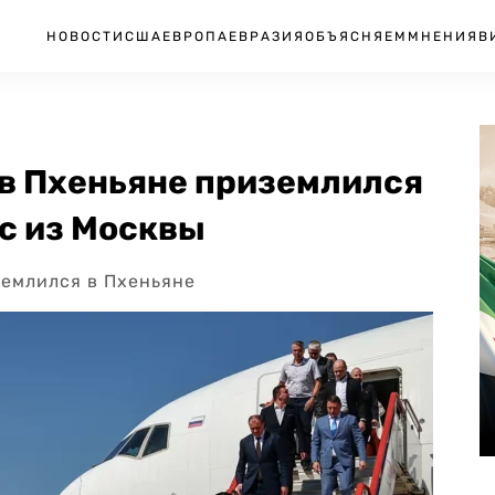
НОВОСТИ
США
ЕВРОПА
ЕВРАЗИЯ
ОБЪЯСНЯЕМ
МНЕНИЯ
В
 в Пхеньяне приземлился
с из Москвы
емлился в Пхеньяне