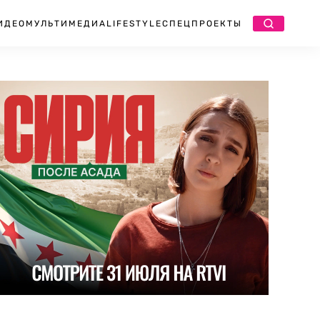
ИДЕО
МУЛЬТИМЕДИА
LIFESTYLE
СПЕЦПРОЕКТЫ