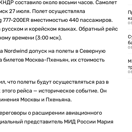
 КНДР составило около восьми часов. Самолет
мск 27 июля. Полет осуществляла
П
к
g 777-200ER вместимостью 440 пассажиров.
0
а русском и корейском языках. Обратный рейс
С
ному времени (3:00 мск).
б
0
а Nordwind допуск на полеты в Северную
а билетов Москва-Пхеньян, их стоимость
М
т
0
л, что полеты будут осуществляться раз в
к этого рейса — историческое событие. Он
динения Москвы и Пхеньяна.
 переговоры о расширении авиационного
циальный представитель МИД России Мария