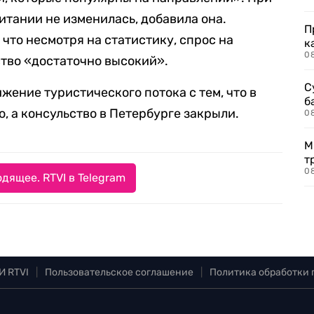
итании не изменилась, добавила она.
П
что несмотря на статистику, спрос на
к
0
тво «достаточно высокий».
С
жение туристического потока с тем, что в
б
, а консульство в Петербурге закрыли.
0
М
т
0
дящее. RTVI в Telegram
И RTVI
|
Пользовательское соглашение
|
Политика обработки