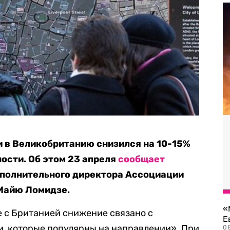
и в Великобританию снизился на 10-15%
ости. Об этом 23 апреля
сообщает
сполнительного директора Ассоциации
 Майю Ломидзе.
«
е с Британией снижение связано с
Е
, которые популярны на направлении». При
0