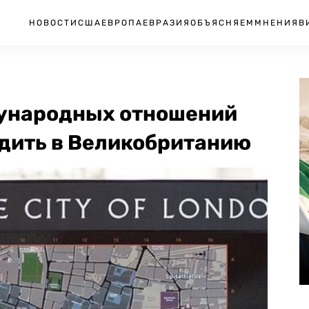
НОВОСТИ
США
ЕВРОПА
ЕВРАЗИЯ
ОБЪЯСНЯЕМ
МНЕНИЯ
В
дународных отношений
здить в Великобританию