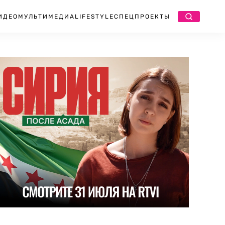
ИДЕО
МУЛЬТИМЕДИА
LIFESTYLE
СПЕЦПРОЕКТЫ