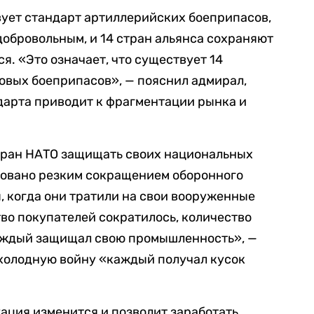
вует стандарт артиллерийских боеприпасов,
добровольным, и 14 стран альянса сохраняют
ся. «Это означает, что существует 14
овых боеприпасов», — пояснил адмирал,
дарта приводит к фрагментации рынка и
стран НАТО защищать своих национальных
овано резким сокращением оборонного
, когда они тратили на свои вооруженные
тво покупателей сократилось, количество
каждый защищал свою промышленность», —
в холодную войну «каждый получал кусок
уация изменится и позволит заработать