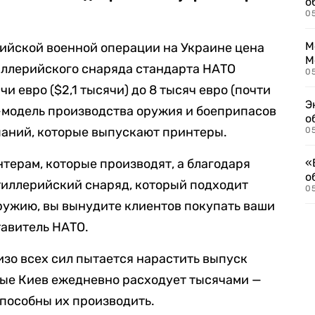
о
0
М
ссийской военной операции на Украине цена
М
иллерийского снаряда стандарта НАТО
05
чи евро ($2,1 тысячи) до 8 тысяч евро (почти
Э
-модель производства оружия и боеприпасов
о
паний, которые выпускают принтеры.
05
нтерам, которые производят, а благодаря
«
о
тиллерийский снаряд, который подходит
05
ружию, вы вынудите клиентов покупать ваши
тавитель НАТО.
изо всех сил пытается нарастить выпуск
рые Киев ежедневно расходует тысячами —
способны их производить.