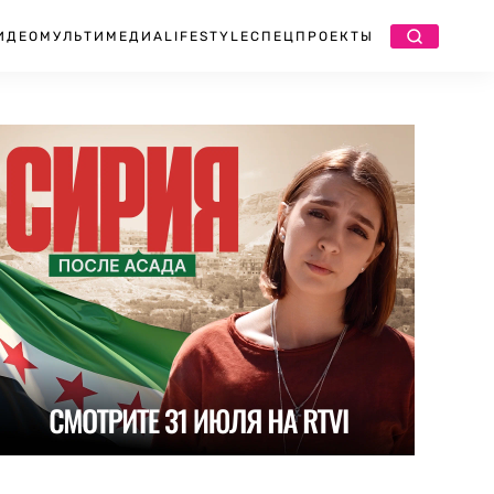
ИДЕО
МУЛЬТИМЕДИА
LIFESTYLE
СПЕЦПРОЕКТЫ