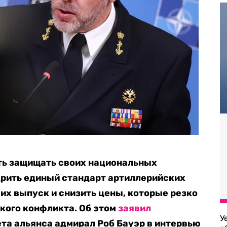
ь защищать своих национальных
дрить единый стандарт артиллерийских
их выпуск и снизить цены, которые резко
кого конфликта. Об этом
заявил
У
та альянса адмирал Роб Бауэр в интервью