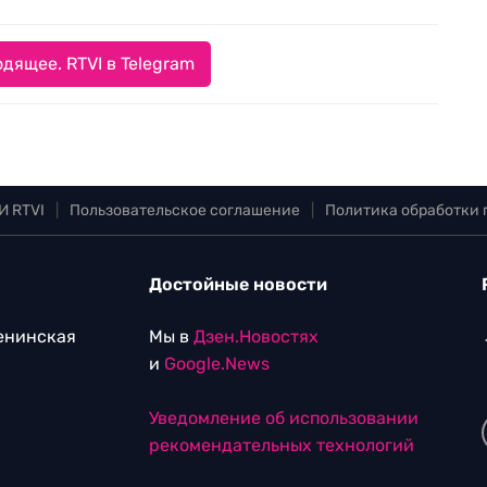
дящее. RTVI в Telegram
И RTVI
|
Пользовательское соглашение
|
Политика обработки
Достойные новости
Ленинская
Мы в
Дзен.Новостях
и
Google.News
Уведомление об использовании
рекомендательных технологий