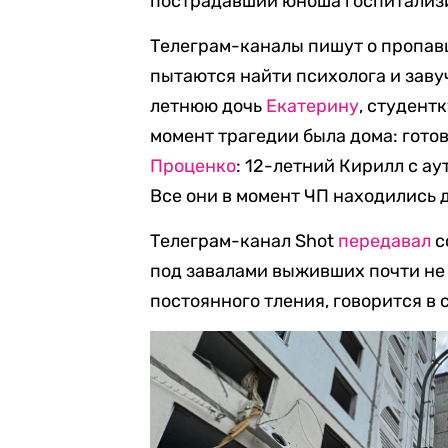
пострадавший юноша госпитализи
Телеграм-каналы пишут о пропавш
пытаются найти психолога и заву
летнюю дочь
Екатерину
, студент
момент трагедии была дома: готов
Проценко
: 12-летний Кирилл с а
Все они в момент ЧП находились д
Телеграм-канал Shot
передавал
с
под завалами выживших почти не 
постоянного тления, говорится в