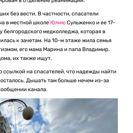
рован в отделение реанимации.
их без вести. В частности, спасатели
ча в местной школе
Юлию
Сульженко и ее 17-
ку белгородского медколледжа, которая в
илась к зачетам. На 10-м этаже жила семья
утизмом, его мама Марина и папа Владимир.
ома, их также ищут.
о ссылкой на спасателей, что надежды найти
осталось. Дышать там больше нечем из-за
 сообщении канала.