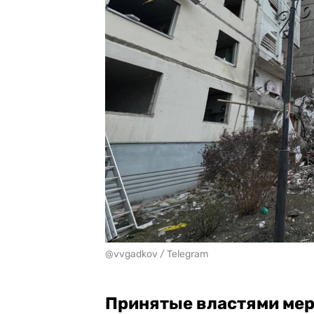
@vvgadkov / Telegram
Принятые властями ме