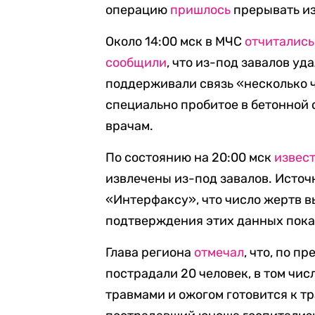
операцию
пришлось
прерывать из
Около 14:00 мск в МЧС
отчитались
сообщили
, что из-под завалов уд
поддерживали связь «несколько ч
специально пробитое в бетонной 
врачам.
По состоянию на 20:00 мск
извес
извлечены из-под завалов. Исто
«Интерфаксу», что число жертв в
подтверждения этих данных пока
Глава региона
отмечал
, что, по п
пострадали 20 человек, в том чи
травмами и ожогом готовится к т