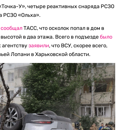
«Точка-У», четыре реактивных снаряда РСЗО
а РСЗО «Ольха».
х
сообщал
ТАСС, что осколок попал в дом в
 высотой в два этажа. Всего в подъезде
было
х агентству
заявили
, что ВСУ, скорее всего,
чьей Лопани в Харьковской области.