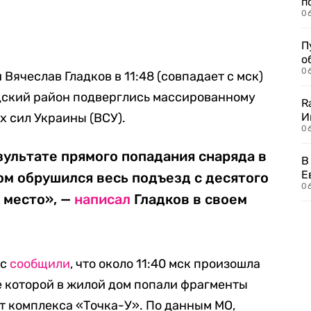
п
0
П
о
06
Вячеслав Гладков в 11:48 (совпадает с мск)
одский район подверглись массированному
R
 сил Украины (ВСУ).
И
0
зультате прямого попадания снаряда в
В
Е
м обрушился весь подъезд с десятого
06
 место», —
написал
Гладков в своем
ас
сообщили
, что около 11:40 мск произошла
е которой в жилой дом попали фрагменты
т комплекса «Точка-У». По данным МО,