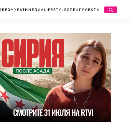
ИДЕО
МУЛЬТИМЕДИА
LIFESTYLE
СПЕЦПРОЕКТЫ