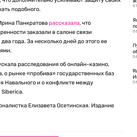
и, что дополнительно усиливают защиту своих
ж
0
жать подобного.
Я
l Ирина Панкратова
рассказала
, что
п
ренности заказали в салоне связи
0
два года. За несколько дней до этого ее
П
ями.
о
06
пускала расследования об онлайн-казино,
R
, о рынке «пробива» государственных баз
И
я Навального и о конфликте между
0
Siberica.
журналистка Елизавета Осетинская. Издание