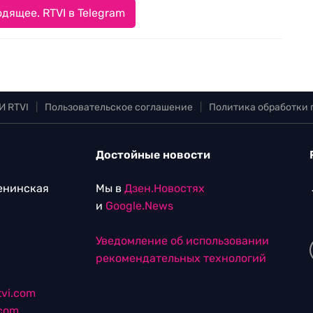
дящее. RTVI в Telegram
И RTVI
|
Пользовательское соглашение
|
Политика обработки
Достойные новости
Ленинская
Мы в
Дзен.Новостях
и
Google.News
Уведомление об использовании
рекомендательных технологий
vi.com
.com