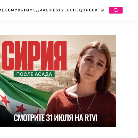
ИДЕО
МУЛЬТИМЕДИА
LIFESTYLE
СПЕЦПРОЕКТЫ