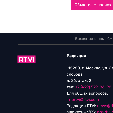
Объясняем происхо
Выходные данные СМ
Редакция
115280, г. Москва, ул. 
слобода,
д. 26, этаж 2
тел:
+7 (499) 579-86-96
Для общих вопросов:
Infortvi@rtvi.com
Редакция RTVI:
news@rt
Маркетинг/PR:
pr@rtvi