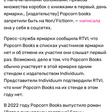
множества коробок с книжками в первый, день
ярмарки… [издательству] Popcorn books
запретили быть на Non/Fiction», —
написала
она у себя в соцсетях.
Пресс-служба ярмарки сообщила RTVI, что
Popсorn Books в списках участников ярмарки
нет и об отмене их участия они слышат первый
раз. Возможно, дело в том, что Popсorn Books
обычно участвует в этой ярмарке одним
стендом с издательством Individuum.
Представители Individuum подтвердили RTVI,
что книг Popсorn Books на их стенде в этом
году нет.
В 2022 году Popcorn Books выпустило роман