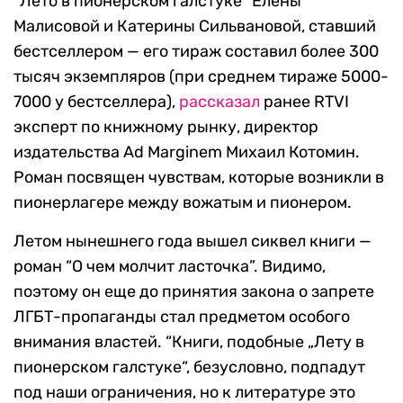
“Лето в пионерском галстуке” Елены
Малисовой и Катерины Сильвановой, ставший
бестселлером — его тираж составил более 300
тысяч экземпляров (при среднем тираже 5000-
7000 у бестселлера),
рассказал
ранее RTVI
эксперт по книжному рынку, директор
издательства Ad Marginem Михаил Котомин.
Роман посвящен чувствам, которые возникли в
пионерлагере между вожатым и пионером.
Летом нынешнего года вышел сиквел книги —
роман “О чем молчит ласточка”. Видимо,
поэтому он еще до принятия закона о запрете
ЛГБТ-пропаганды стал предметом особого
внимания властей. “Книги, подобные „Лету в
пионерском галстуке“, безусловно, подпадут
под наши ограничения, но к литературе это