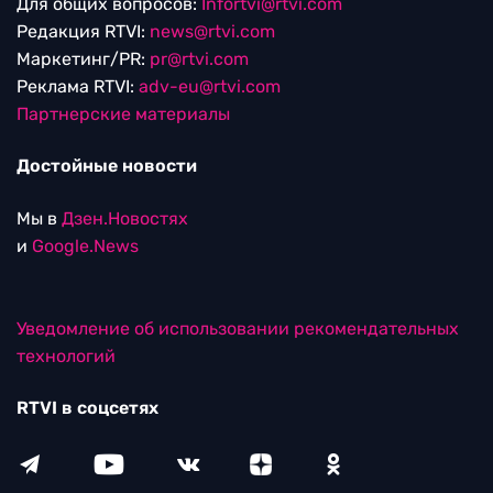
Для общих вопросов:
Infortvi@rtvi.com
Редакция RTVI:
news@rtvi.com
Маркетинг/PR:
pr@rtvi.com
Реклама RTVI:
adv-eu@rtvi.com
Партнерские материалы
Достойные новости
Мы в
Дзен.Новостях
и
Google.News
Уведомление об использовании рекомендательных
технологий
RTVI в соцсетях