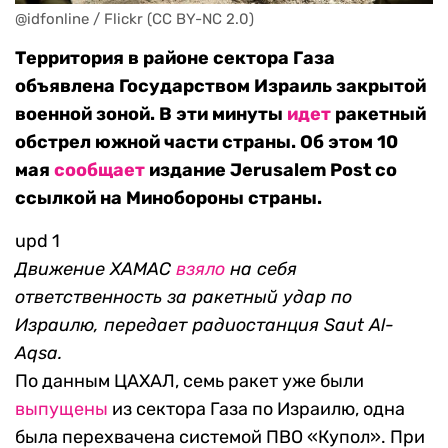
@idfonline / Flickr (CC BY-NC 2.0)
Территория в районе сектора Газа
объявлена Государством Израиль закрытой
военной зоной. В эти минуты
идет
ракетный
обстрел южной части страны. Об этом 10
мая
сообщает
издание Jerusalem Post со
ссылкой на Минобороны страны.
upd 1
Движение ХАМАС
взяло
на себя
ответственность за ракетный удар по
Израилю, передает радиостанция Saut Al-
Aqsa.
По данным ЦАХАЛ, семь ракет уже были
выпущены
из сектора Газа по Израилю, одна
была перехвачена системой ПВО «Купол». При