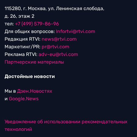
115280, г. Москва, ул. Ленинская слобода,
д. 26, этаж 2
тел:
+7 (499) 579-86-96
Для общих вопросов:
Infortvi@rtvi.com
Редакция RTVI:
news@rtvi.com
Маркетинг/PR:
pr@rtvi.com
Реклама RTVI:
adv-eu@rtvi.com
Партнерские материалы
Достойные новости
Мы в
Дзен.Новостях
и
Google.News
Уведомление об использовании рекомендательных
технологий