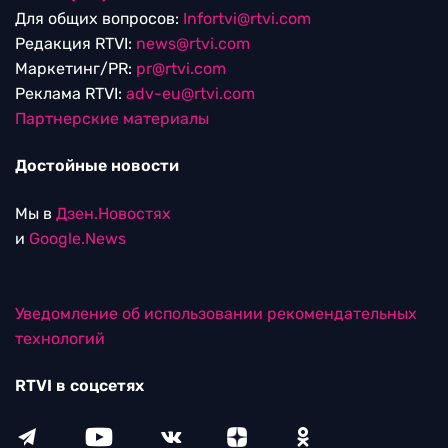
Для общих вопросов:
Infortvi@rtvi.com
Редакция RTVI:
news@rtvi.com
Маркетинг/PR:
pr@rtvi.com
Реклама RTVI:
adv-eu@rtvi.com
Партнерские материалы
Достойные новости
Мы в
Дзен.Новостях
и
Google.News
Уведомление об использовании рекомендательных
технологий
RTVI в соцсетях