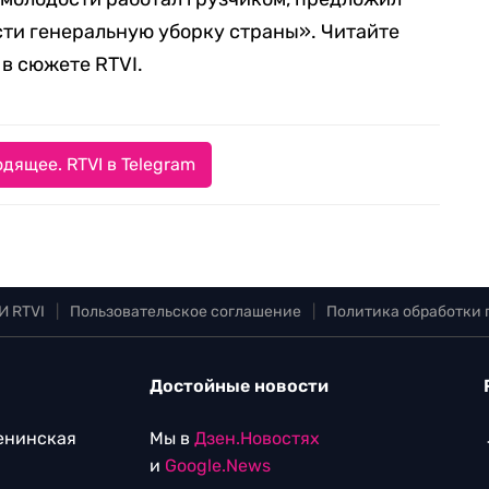
сти генеральную уборку страны». Читайте
 в сюжете RTVI.
дящее. RTVI в Telegram
И RTVI
|
Пользовательское соглашение
|
Политика обработки
Достойные новости
Ленинская
Мы в
Дзен.Новостях
и
Google.News