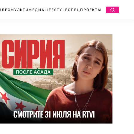
ИДЕО
МУЛЬТИМЕДИА
LIFESTYLE
СПЕЦПРОЕКТЫ