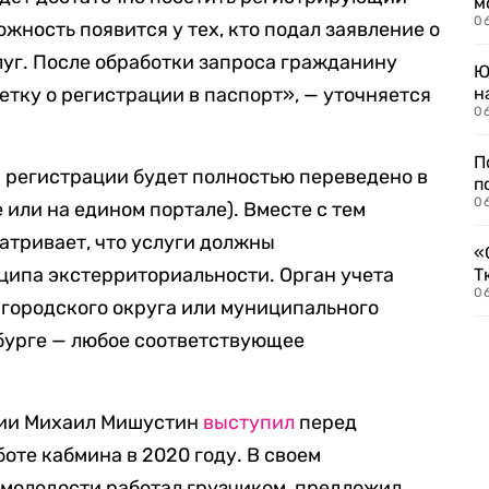
м
06
ожность появится у тех, кто подал заявление о
луг. После обработки запроса гражданину
Ю
етку о регистрации в паспорт», — уточняется
н
06
П
 регистрации будет полностью переведено в
п
0
или на едином портале). Вместе с тем
атривает, что услуги должны
«
ципа экстерриториальности. Орган учета
Т
06
 городского округа или муниципального
бурге — любое соответствующее
ссии Михаил Мишустин
выступил
перед
оте кабмина в 2020 году. В своем
в молодости работал грузчиком, предложил