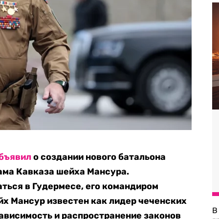
бъявил
о создании нового батальона
ама Кавказа шейха Мансура.
ться в Гудермесе, его командиром
йх Мансур известен как лидер чеченских
В
зависимость и распространение законов