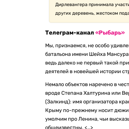
Дирлевангера принимала участ
других деревень, жестоком под
Телеграм-канал
«Рыбарь»
Мы, признаемся, не особо удивл
батальона имени Шейха Мансура, 
ведь далеко не первый такой п
деятелей в новейшей истории ст
Немало объектов наречено в чес
вроде Степана Халтурина или Ве
(Залкинд): имя организатора кра
Крыму по-прежнему носит дюжина
умолчим про Ленина, чьи выска
общеизвестны. <…>