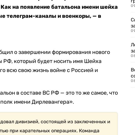
г
 Как на появление батальона имени шейха
09
е телеграм-каналы и военкоры, — в
С
з
0
Л
з
общил о завершении формирования нового
0
 РФ, который будет носить имя Шейха
го всю свою жизнь войне с Россией и
В
с
0
альон в составе ВС РФ — это то же самое, что
«полк имени Дирлевангера».
довал дивизией, состоящей из заключенных и
тью при карательных операциях. Команда