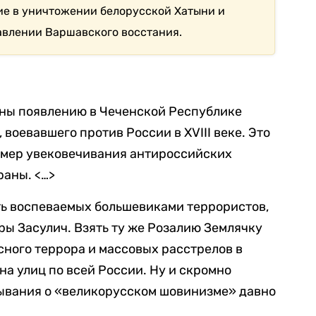
ие в уничтожении белорусской Хатыни и
авлении Варшавского восстания.
ены появлению в Чеченской Республике
воевавшего против России в XVIII веке. Это
ример увековечивания антироссийских
раны. <…>
ть воспеваемых большевиками террористов,
ры Засулич. Взять ту же Розалию Землячку
сного террора и массовых расстрелов в
 улиц по всей России. Ну и скромно
зывания о «великорусском шовинизме» давно