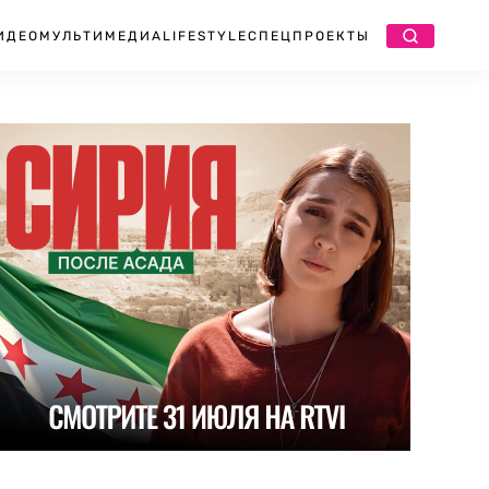
ИДЕО
МУЛЬТИМЕДИА
LIFESTYLE
СПЕЦПРОЕКТЫ