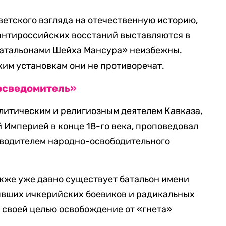
оветского взгляда на отечественную историю,
антироссийских восстаний выставляются в
«батальонами Шейха Мансура» неизбежны.
им установкам они не противоречат.
осведомитель»
литическим и религиозным деятелем Кавказа,
 Империей в конце 18-го века, проповедовал
дводителем народно-освободительного
также уже давно существует батальон имени
ывших ичкерийских боевиков и радикальных
 своей целью освобождение от «гнета»