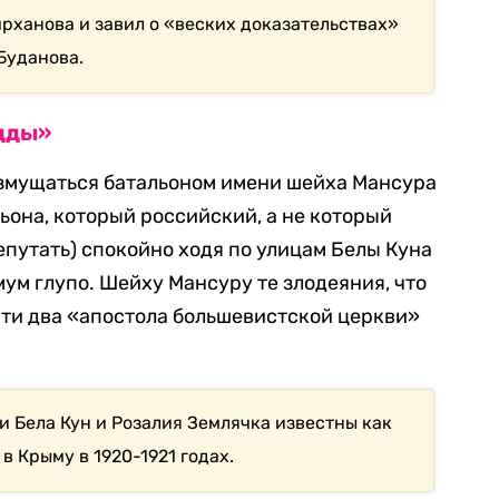
рханова и завил о «веских доказательствах»
Буданова.
дды»
возмущаться батальоном имени шейха Мансура
льона, который российский, а не который
епутать) спокойно ходя по улицам Белы Куна
ум глупо. Шейху Мансуру те злодеяния, что
эти два «апостола большевистской церкви»
и Бела Кун и Розалия Землячка известны как
в Крыму в 1920-1921 годах.