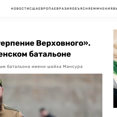
НОВОСТИ
США
ЕВРОПА
ЕВРАЗИЯ
ОБЪЯСНЯЕМ
МНЕНИЯ
В
ерпение Верховного».
енском батальоне
вым батальона имени шейха Мансура