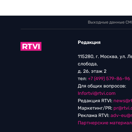
Выходные данные СМ
Редакция
115280, г. Москва, ул. 
слобода,
д. 26, этаж 2
тел:
+7 (499) 579-86-96
Для общих вопросов:
Infortvi@rtvi.com
Редакция RTVI:
news@rt
Маркетинг/PR:
pr@rtvi
Реклама RTVI:
adv-eu@r
Партнерские материа