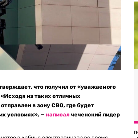
тверждает, что получил от «уважаемого
. «Исходя из таких отличных
 отправлен в зону СВО, где будет
их условиях», —
написал
чеченский лидер
П
нятое в кабине электропикапа во время