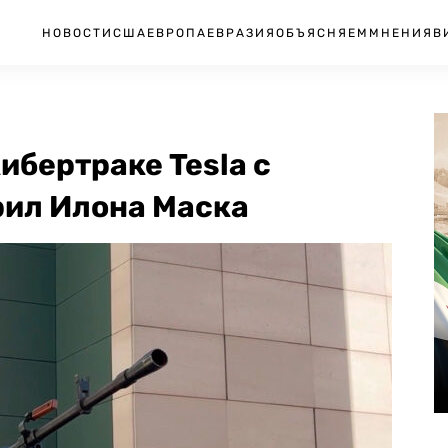
НОВОСТИ
США
ЕВРОПА
ЕВРАЗИЯ
ОБЪЯСНЯЕМ
МНЕНИЯ
В
ибертраке Tesla с
рил Илона Маска