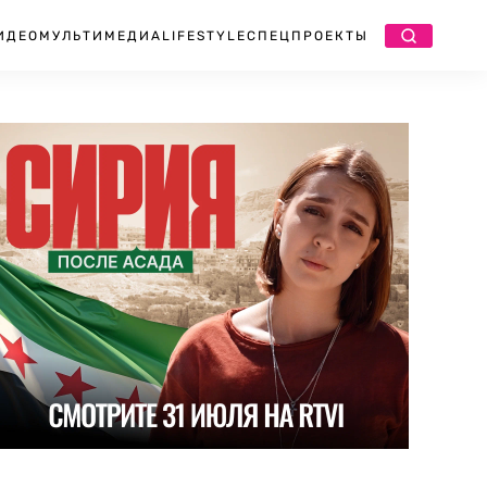
ИДЕО
МУЛЬТИМЕДИА
LIFESTYLE
СПЕЦПРОЕКТЫ