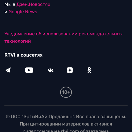
Мы в
Дзен.Новостях
и
Google.News
Уведомление об использовании рекомендательных
технологий
RTVI в соцсетях
18+
© ООО "ЭрТиВиАй Продакшн". Все права защищены.
При цитировании материалов активная
гиперссылка на rtvi.com обязательна