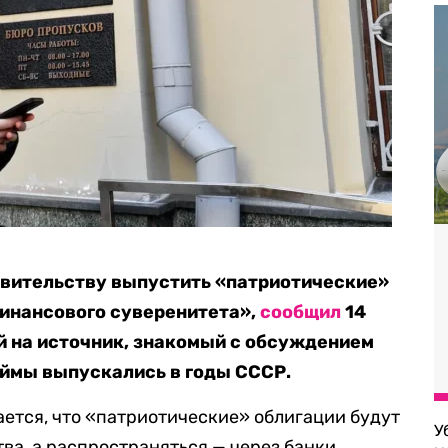
вительству выпустить «патриотические»
финансового суверенитета»,
сообщил
14
й на источник, знакомый с обсуждением
аймы выпускались в годы СССР.
ается, что «патриотические» облигации будут
У
ва, а распространяться — через банки,