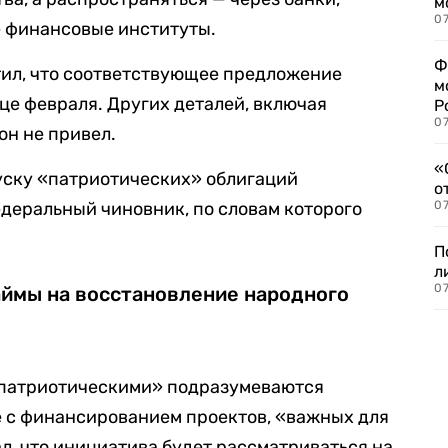
м
07
 финансовые институты.
Ф
ил, что соответствующее предложение
м
це февраля. Других деталей, включая
Р
07
он не привел.
«
ску «патриотических» облигаций
о
еральный чиновник, по словам которого
07
П
л
07
аймы на восстановление народного
 «патриотическими» подразумеваются
е с финансированием проектов, «важных для
ал, что инициатива будет рассматриваться на