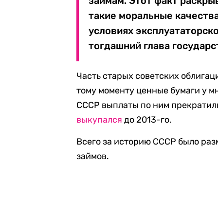
займам. Этот факт раскры
такие моральные качеств
условиях эксплуататорског
тогдашний глава государс
Часть старых советских облигаци
тому моменту ценные бумаги у м
СССР выплаты по ним прекратили
выкупался
до 2013-го.
Всего за историю СССР было ра
займов.