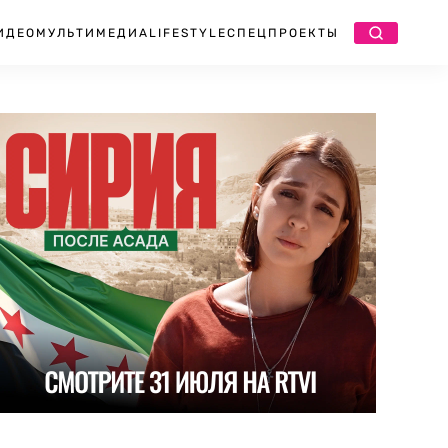
ИДЕО
МУЛЬТИМЕДИА
LIFESTYLE
СПЕЦПРОЕКТЫ