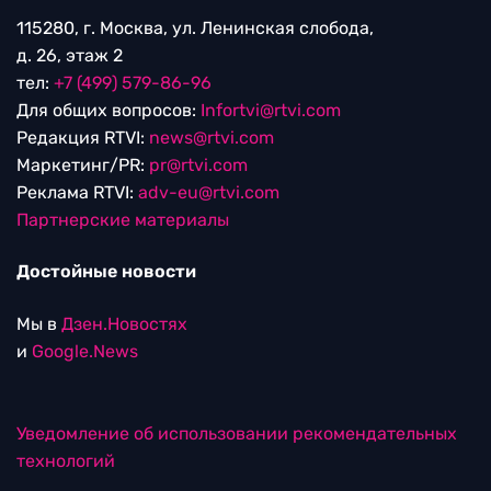
115280, г. Москва, ул. Ленинская слобода,
д. 26, этаж 2
тел:
+7 (499) 579-86-96
Для общих вопросов:
Infortvi@rtvi.com
Редакция RTVI:
news@rtvi.com
Маркетинг/PR:
pr@rtvi.com
Реклама RTVI:
adv-eu@rtvi.com
Партнерские материалы
Достойные новости
Мы в
Дзен.Новостях
и
Google.News
Уведомление об использовании рекомендательных
технологий