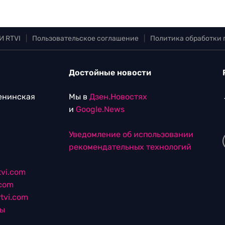
И RTVI
|
Пользовательское соглашение
|
Политика обработки
Достойные новости
Ленинская
Мы в
Дзен.Новостях
и
Google.News
Уведомление об использовании
рекомендательных технологий
vi.com
.com
tvi.com
лы