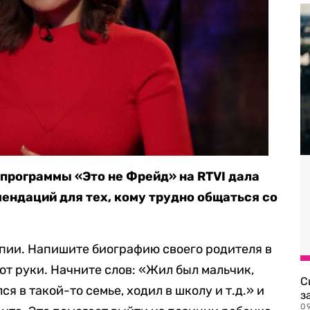
 программы «Это не Фрейд» на RTVI дала
ендаций для тех, кому трудно общаться со
апии. Напишите биографию своего родителя в
от руки. Начните слов: «Жил был мальчик,
С
ся в такой-то семье, ходил в школу и т.д.» и
з
0