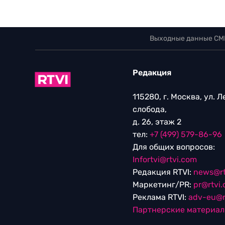
Выходные данные СМ
Редакция
115280, г. Москва, ул. 
слобода,
д. 26, этаж 2
тел:
+7 (499) 579-86-96
Для общих вопросов:
Infortvi@rtvi.com
Редакция RTVI:
news@rt
Маркетинг/PR:
pr@rtvi
Реклама RTVI:
adv-eu@r
Партнерские материа