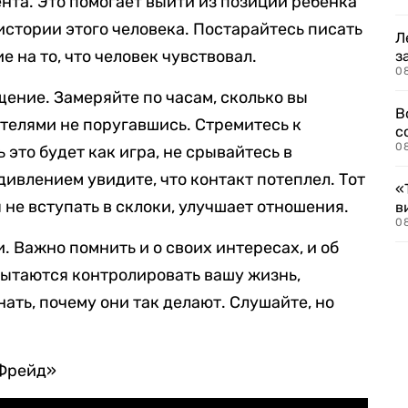
нта. Это помогает выйти из позиции ребенка
истории этого человека. Постарайтесь писать
Л
 на то, что человек чувствовал.
з
0
щение. Замеряйте по часам, сколько вы
В
телями не поругавшись. Стремитесь к
с
0
 это будет как игра, не срывайтесь в
ивлением увидите, что контакт потеплел. Тот
«
 не вступать в склоки, улучшает отношения.
в
0
. Важно помнить и о своих интересах, и об
пытаются контролировать вашу жизнь,
ать, почему они так делают. Слушайте, но
 Фрейд»