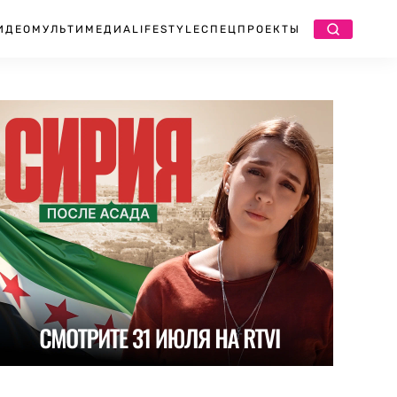
ИДЕО
МУЛЬТИМЕДИА
LIFESTYLE
СПЕЦПРОЕКТЫ