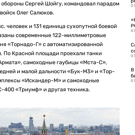
р
обороны Сергей Шойгу, командовал парадом
07
войск Олег Салюков.
«
с. человек и 131 единица сухопутной боевой
Р
07
казаны современные 122-миллиметровые
гня «Торнадо-Г» с автоматизированной
С
с
. По Красной площади проехали танки
07
Армата», самоходные гаубицы «Мста-С»,
В
едней и малой дальности «Бук-М3» и «Тор-
б
омплексы «Искандер-М» и самоходные
07
С-400 «Триумф» и другая техника.