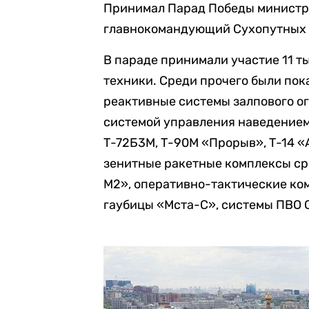
Принимал Парад Победы министр 
главнокомандующий Сухопутных 
В параде принимали участие 11 ты
техники. Среди прочего были по
реактивные системы залпового о
системой управления наведением
Т-72Б3М, Т-90М «Прорыв», Т-14 «
зенитные ракетные комплексы ср
М2», оперативно-тактические к
гаубицы «Мста-С», системы ПВО 