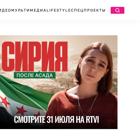
ИДЕО
МУЛЬТИМЕДИА
LIFESTYLE
СПЕЦПРОЕКТЫ