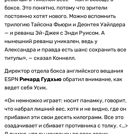
боксе. Это понятно, потому что зрители
постоянно хотят нового. Можно вспомнить
трилогию Тайсона Фьюри и Деонтея Уайлдера
— и реванш Эй-Джея с Энди Руисом. А
нынешний реванш уникален, ведь у
Александра и правда есть шанс сохранить все
титулы», — сказал Коннелл.
Директор отдела бокса английского вещания
ESPN
Ричард Гудхью
обратил внимание, как
ведет себя Усик.
«Он немножко играет: носит панамку, говорит,
что набрал лишний вес, хотя и не видно, где он
прибавил эти свои десять килограмм. Все это
озадачивает и сбивает противника с толку. <…>
Я думаю, что он искренен во всех своих