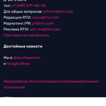
тел:
+7 (499) 579-86-96
Для общих вопросов:
Infortvi@rtvi.com
Редакция RTVI:
news@rtvi.com
Маркетинг/PR:
pr@rtvi.com
Реклама RTVI:
adv-eu@rtvi.com
Партнерские материалы
Достойные новости
Мы в
Дзен.Новостях
и
Google.News
Уведомление об использовании рекомендательных
технологий
RTVI в соцсетях