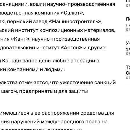
о
д санкциями, вошли научно-производственная
07
зводственная компания
«
Салют»,
П
т», пермский завод
«
Машиностроитель»,
л
ьский институт композиционных материалов,
07
ания
«
Кант», научно-производственная
У
едовательский институт
«
Аргон» и другие.
э
07
м Канады запрещены любые операции с
Т
ки компаниями и людьми.
С
07
льства отмечается, что ужесточение санкций
м шагом, предпринятым для защиты
 имеющиеся в ее распоряжении средства для
ания нарушений международного права на