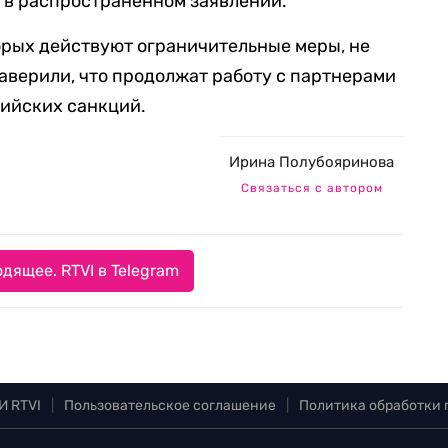
 в распространенном заявлении.
орых действуют ограничительные меры, не
аверили, что продолжат работу с партнерами
сийских санкций.
Ирина Полубояринова
Связаться с автором
дящее. RTVI в Telegram
И RTVI
|
Пользовательское соглашение
|
Политика обработки