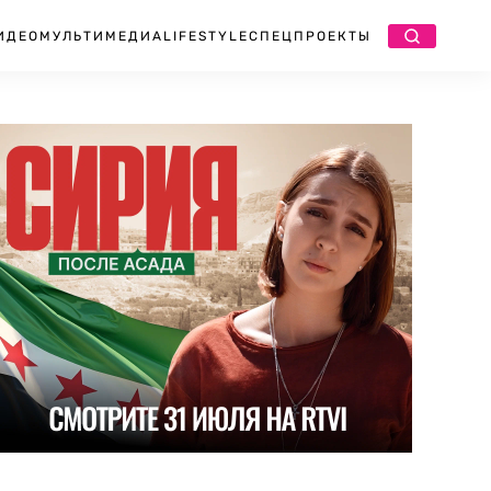
ИДЕО
МУЛЬТИМЕДИА
LIFESTYLE
СПЕЦПРОЕКТЫ