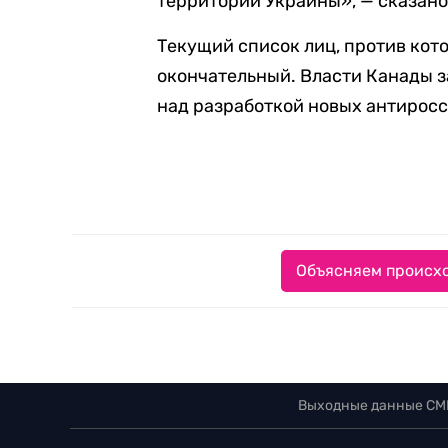
территории Украины»,
—
сказано
Текущий список лиц, против кот
окончательный. Власти Канады з
над разработкой новых антирос
Объясняем происхо
Выходные данные СМ