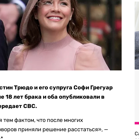
тин Трюдо и его супруга Софи Грегуар
 18 лет брака и оба опубликовали в
ередает CВС.
 тем фактом, что после многих
оворов приняли решение расстаться», —
С
*.