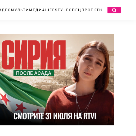
ИДЕО
МУЛЬТИМЕДИА
LIFESTYLE
СПЕЦПРОЕКТЫ