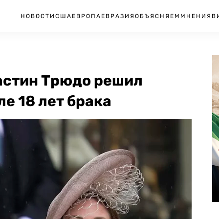
НОВОСТИ
США
ЕВРОПА
ЕВРАЗИЯ
ОБЪЯСНЯЕМ
МНЕНИЯ
В
астин Трюдо решил
е 18 лет брака