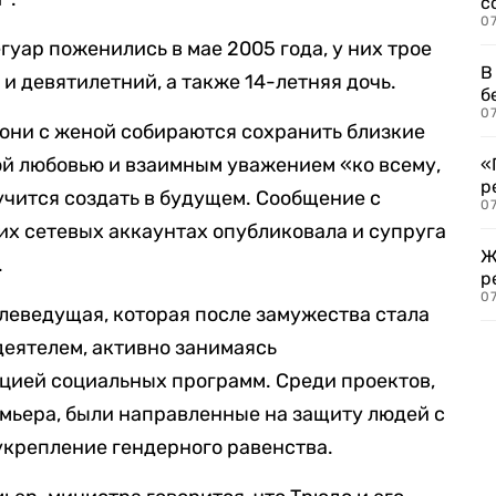
с
07
гуар поженились в мае 2005 года, у них трое
В
 и девятилетний, а также 14-летняя дочь.
б
07
 они с женой собираются сохранить близкие
ой любовью и взаимным уважением «ко всему,
«
р
учится создать в будущем. Сообщение с
07
х сетевых аккаунтах опубликовала и супруга
Ж
.
р
07
леведущая, которая после замужества стала
еятелем, активно занимаясь
цией социальных программ. Среди проектов,
мьера, были направленные на защиту людей с
укрепление гендерного равенства.