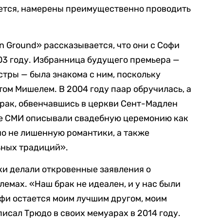
ается, намерены преимущественно проводить
 Ground» рассказывается, что они с Софи
003 году. Избранница будущего премьера —
стры — была знакома с ним, поскольку
атом Мишелем. В 2004 году паар обручилась, а
брак, обвенчавшись в церкви Сент-Мадлен
ие СМИ описывали свадебную церемонию как
о не лишенную романтики, а также
ьных традиций».
ки делали откровенные заявления о
мах. «Наш брак не идеален, и у нас были
офи остается моим лучшим другом, моим
исал Трюдо в своих мемуарах в 2014 году.