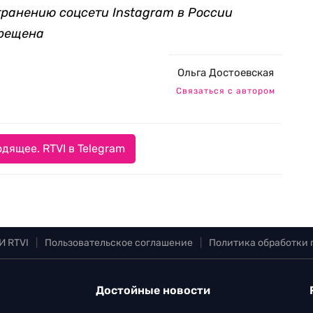
транению соцсети Instagram в России
прещена
Ольга Достоевская
Связаться с автором
дящее. RTVI в Telegram
И RTVI
|
Пользовательское соглашение
|
Политика обработки
Достойные новости