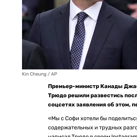
Kin Cheung / AP
Премьер-министр Канады Джас
Трюдо решили развестись после
соцсетях заявления об этом, п
«Мы с Софи хотели бы поделиться
содержательных и трудных разг
написал Трюдо в своем Instagram