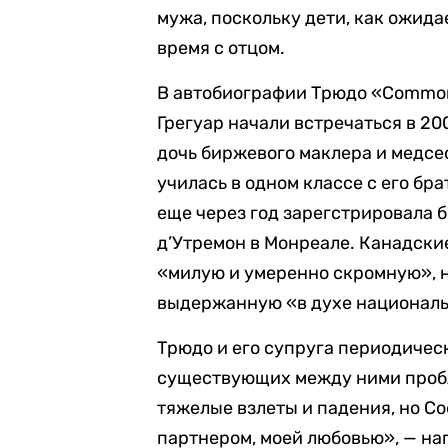
мужа, поскольку дети, как ожид
время с отцом.
В автобиографии Трюдо «Common
Грегуар начали встречаться в 2
дочь биржевого маклера и медсе
училась в одном классе с его бр
еще через год зарегстрировала 
д’Утремон в Монреале. Канадск
«милую и умеренно скромную», н
выдержанную «в духе национал
Трюдо и его супруга периодичес
существующих между ними пробле
тяжелые взлеты и падения, но С
партнером, моей любовью», — нап