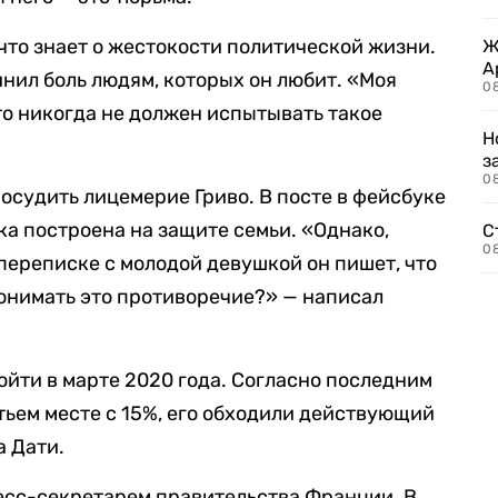
 что знает о жестокости политической жизни.
Ж
А
инил боль людям, которых он любит. «Моя
0
то никогда не должен испытывать такое
Н
з
08
 осудить лицемерие Гриво. В посте в фейсбуке
ка построена на защите семьи. «Однако,
С
08
переписке с молодой девушкой он пишет, что
понимать это противоречие?» — написал
йти в марте 2020 года. Согласно последним
тьем месте с 15%, его обходили действующий
а Дати.
пресс-секретарем правительства Франции. В