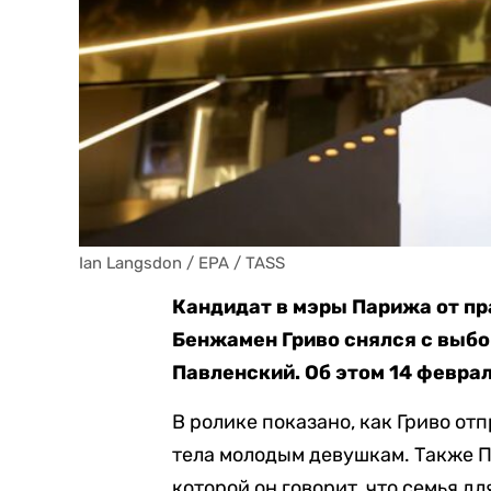
Ian Langsdon / EPA / TASS
Кандидат в мэры Парижа от пр
Бенжамен Гриво снялся с выбо
Павленский. Об этом 14 февра
В ролике показано, как Гриво от
тела молодым девушкам. Также 
которой он говорит, что семья дл