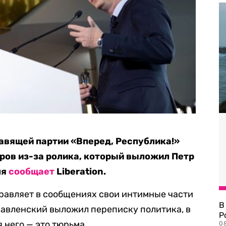
авящей партии «Вперед, Республика!»
ров из-за ролика, который выложил Петр
ля
сообщает
Liberation.
правляет в сообщениях свои интимные части
В
Павленский выложил переписку политика, в
Р
я него — это тюрьма.
08