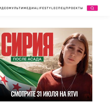
ИДЕО
МУЛЬТИМЕДИА
LIFESTYLE
СПЕЦПРОЕКТЫ