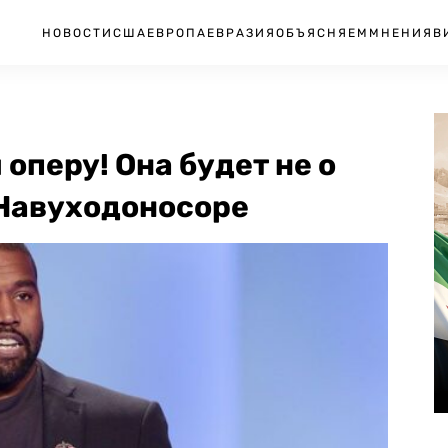
НОВОСТИ
США
ЕВРОПА
ЕВРАЗИЯ
ОБЪЯСНЯЕМ
МНЕНИЯ
В
оперу! Она будет не о
 Навуходоносоре