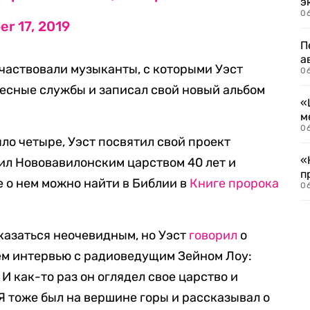
э
06
r 17, 2019
П
а
частвовали музыканты, с которыми Уэст
06
есные службы и записал свой новый альбом
«
м
06
ло четыре, Уэст посвятил свой проект
«
вил Нововавилонским царством 40 лет и
п
 о нем можно найти в Библии в
Книге пророка
06
казаться неочевидным, но Уэст
говорил
о
ем интервью с радиоведущим Зейном Лоу:
И как-то раз он оглядел свое царство и
> Я тоже был на вершине горы и рассказывал о