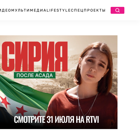
ИДЕО
МУЛЬТИМЕДИА
LIFESTYLE
СПЕЦПРОЕКТЫ