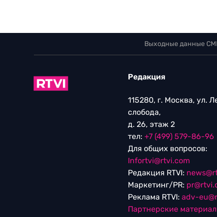
Выходные данные СМ
Редакция
115280, г. Москва, ул. 
слобода,
д. 26, этаж 2
тел:
+7 (499) 579-86-96
Для общих вопросов:
Infortvi@rtvi.com
Редакция RTVI:
news@rt
Маркетинг/PR:
pr@rtvi
Реклама RTVI:
adv-eu@r
Партнерские материа