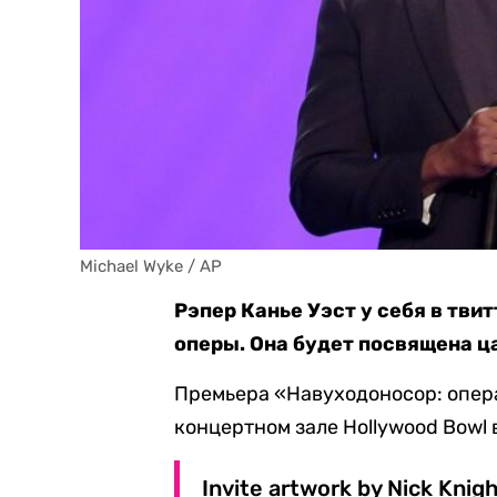
Michael Wyke / AP
Рэпер Канье Уэст у себя в тви
оперы. Она будет посвящена ц
Премьера «Навуходоносор: опера
концертном зале Hollywood Bowl
Invite artwork by Nick Knig