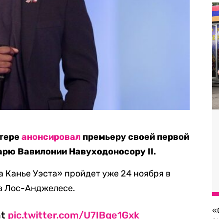
ттере
анонсировал
премьеру своей первой
арю Вавилонии Навуходоносору II.
 Канье Уэста» пройдет уже 24 ноября в
 в Лос-Анджелесе.
«
ht
pic.twitter.com/U7IBqe1Gxk