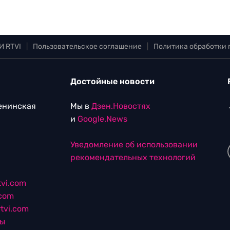
И RTVI
|
Пользовательское соглашение
|
Политика обработки
Достойные новости
Ленинская
Мы в
Дзен.Новостях
и
Google.News
Уведомление об использовании
рекомендательных технологий
vi.com
.com
tvi.com
лы