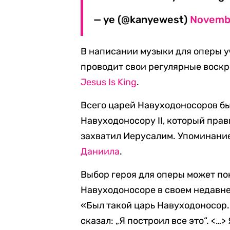
— ye (@kanyewest)
Novembe
В написании музыки для оперы у
проводит свои регулярные воскр
Jesus Is King
.
Всего царей Навуходоносоров бы
Навуходоносору II, который пра
захватил Иерусалим. Упоминание
Даниила
.
Выбор героя для оперы может по
Навуходоносоре в своем недавн
«Был такой царь Навуходоносор. 
сказал: „Я построил все это“. <…