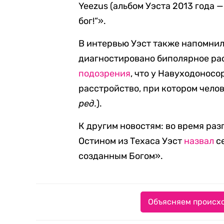
Yeezus (альбом Уэста 2013 года 
бог!“».
В интервью Уэст также напомнил,
диагностировано биполярное рас
подозрения
, что у Навуходонос
расстройство, при котором чело
ред.
).
К другим новостям: во время ра
Остином из Техаса Уэст
назвал
се
созданным Богом».
Объясняем происхо