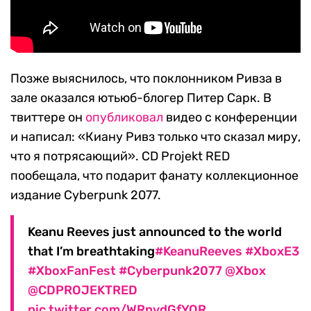
Позже выяснилось, что поклонником Ривза в
зале оказался ютьюб-блогер Питер Сарк. В
твиттере он
опубликовал
видео с конференции
и написал: «Киану Ривз только что сказал миру,
что я потрясающий». CD Projekt RED
пообещала, что подарит фанату коллекционное
издание Cyberpunk 2077.
Keanu Reeves just announced to the world
that I’m breathtaking
#KeanuReeves
#XboxE3
#XboxFanFest
#Cyberpunk2077
@Xbox
@CDPROJEKTRED
pic.twitter.com/WRnvdGfYOR