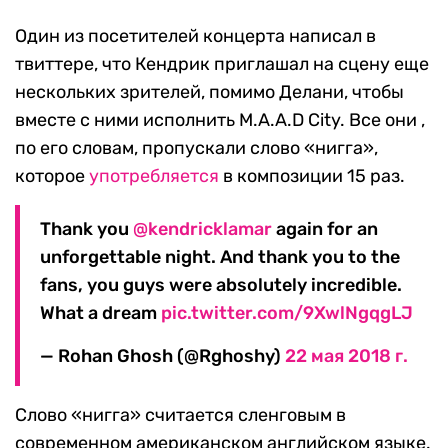
Один из посетителей концерта написал в
твиттере, что Кендрик приглашал на сцену еще
нескольких зрителей, помимо Делани, чтобы
вместе с ними исполнить M.A.A.D City. Все они ,
по его словам, пропускали слово «нигга»,
которое
употребляется
в композиции 15 раз.
Thank you
@kendricklamar
again for an
unforgettable night. And thank you to the
fans, you guys were absolutely incredible.
What a dream
pic.twitter.com/9XwlNgqgLJ
— Rohan Ghosh (@Rghoshy)
22 мая 2018 г.
Слово «нигга» считается сленговым в
современном американском английском языке.