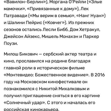
«Вавилон-Берлин»), Моргана О’Рейли («Злые
мамочки», «Привязанные к дому»), Лек
Патравади («Мы верим в семью», «Нанг Нуан»)
и Шалини Пейрис («Ковчег»). Из прежних
сезонов остались Лесли Бибб, Дом Хетракул,
Джейсон Айзекс, Мишель Монахэн и Паркер
Поузи.
Милош Бикович — сербский актер театра и
кино, прославился на родине благодаря
главной роли в историческом фильме
«Монтевидео: Божественное видение». В 2016
году на Московском кинофестивале он
познакомился с Никитой Михалковым и
получил приглашение сняться в его картине
«Солнечный удар». С этого и началась его
российская кинокарьера.