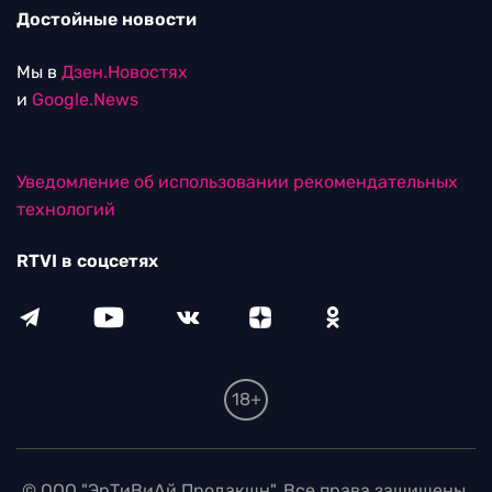
Достойные новости
Мы в
Дзен.Новостях
и
Google.News
Уведомление об использовании рекомендательных
технологий
RTVI в соцсетях
18+
© ООО "ЭрТиВиАй Продакшн". Все права защищены.