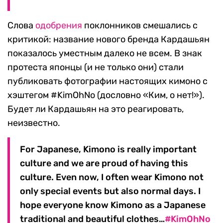
Слова
одобрения
поклонников смешались с
критикой: название нового бренда Кардашьян
показалось уместным далеко не всем. В знак
протеста японцы (и не только они) стали
публиковать фотографии настоящих кимоно с
хэштегом #KimOhNo (дословно «Ким, о нет!»).
Будет ли Кардашьян на это реагировать,
неизвестно.
For Japanese, Kimono is really important
culture and we are proud of having this
culture. Even now, I often wear Kimono not
only special events but also normal days. I
hope everyone know Kimono as a Japanese
traditional and beautiful clothes…
#KimOhNo