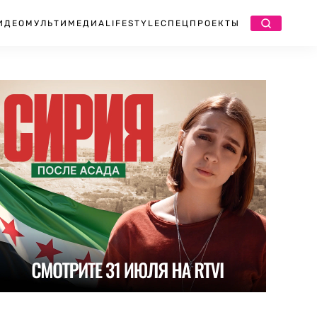
ИДЕО
МУЛЬТИМЕДИА
LIFESTYLE
СПЕЦПРОЕКТЫ