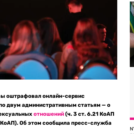
вы оштрафовал онлайн-сервис
 по двум административным статьям — о
сексуальных
отношений
(ч. 3 ст. 6.21 КоАП
1.1 КоАП). Об этом сообщила пресс-служба
N