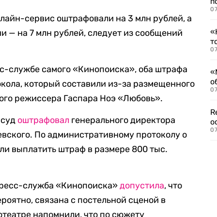
п
07
нлайн-сервис оштрафовали на 3 млн рублей, а
«
и — на 7 млн рублей, следует из сообщений
т
07
с-службе самого «Кинопоиска», оба штрафа
«
о
окола, который составили из-за размещенного
07
ого режиссера Гаспара Ноэ «Любовь».
R
 суд
оштрафовал
генерального директора
о
07
вского. По административному протоколу о
ли выплатить штраф в размере 800 тыс.
пресс-служба «Кинопоиска»
допустила
, что
роятно, связана с постельной сценой в
театре напомнили, что по сюжету