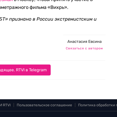
нометражного фильма «Вихрь».
Т» признано в России экстремистским и
Анастасия Евсина
Связаться с автором
дящее. RTVI в Telegram
И RTVI
|
Пользовательское соглашение
|
Политика обработки