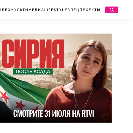
ИДЕО
МУЛЬТИМЕДИА
LIFESTYLE
СПЕЦПРОЕКТЫ