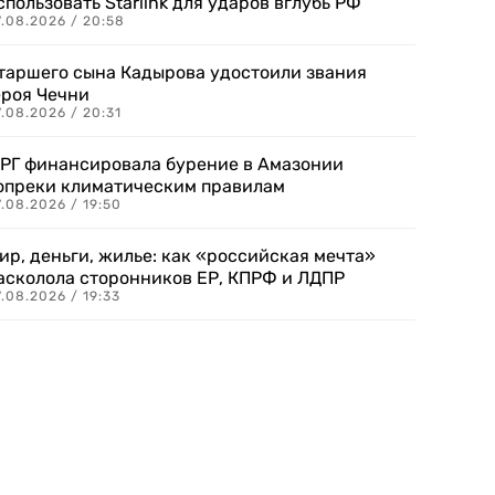
спользовать Starlink для ударов вглубь РФ
7.08.2026 / 20:58
таршего сына Кадырова удостоили звания
ероя Чечни
.08.2026 / 20:31
РГ финансировала бурение в Амазонии
опреки климатическим правилам
.08.2026 / 19:50
ир, деньги, жилье: как «российская мечта»
асколола сторонников ЕР, КПРФ и ЛДПР
.08.2026 / 19:33