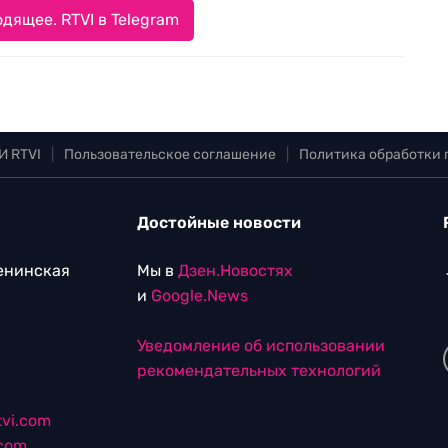
дящее. RTVI в Telegram
И RTVI
|
Пользовательское соглашение
|
Политика обработки
Достойные новости
Ленинская
Мы в
Дзен.Новостях
и
Google.News
Уведомление об использовании
рекомендательных технологий
vi.com
.com