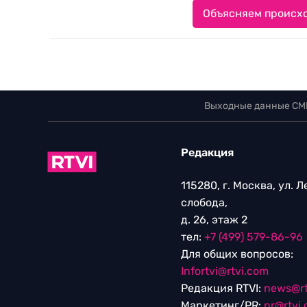
Объясняем происхо
Выходные данные СМ
Редакция
115280, г. Москва, ул. 
слобода,
д. 26, этаж 2
тел:
+7 (499) 579-86-96
Для общих вопросов:
Infortvi@rtvi.com
Редакция RTVI:
news@rt
Маркетинг/PR:
pr@rtvi