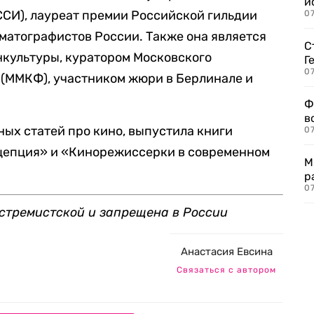
и
И), лауреат премии Российской гильдии
0
матографистов России. Также она является
С
нкультуры, куратором Московского
Г
07
(ММКФ), участником жюри в Берлинале и
Ф
в
ных статей про кино, выпустила книги
07
нцепция» и «Кинорежиссерки в современном
М
р
07
кстремистской и запрещена в России
Анастасия Евсина
Связаться с автором