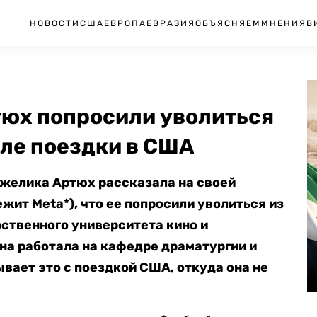
НОВОСТИ
США
ЕВРОПА
ЕВРАЗИЯ
ОБЪЯСНЯЕМ
МНЕНИЯ
В
юх попросили уволиться
сле поездки в США
нжелика Артюх рассказала на своей
жит Meta*), что ее попросили уволиться из
ственного университета кино и
она работала на кафедре драматургии и
вает это с поездкой США, откуда она не