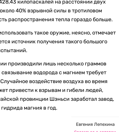
428,43 килопаскалей на расстоянии двух
 около 40% взрывной силы в тротиловом
сть распространения тепла гораздо больше.
спользовать такое оружие, неясно, отмечает
ется источник получения такого большого
испытаний.
рии производили лишь несколько граммов
у связывание водорода с магнием требует
 Случайное воздействие воздуха во время
ет привести к взрывам и гибели людей,
итайской провинции Шэньси заработал завод,
гидрида магния в год.
Евгения Лепехина