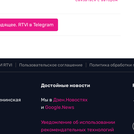
Связаться с автором
дящее. RTVI в Telegram
И RTVI
|
Пользовательское соглашение
|
Политика обработки
Достойные новости
Ленинская
Мы в
Дзен.Новостях
и
Google.News
Уведомление об использовании
рекомендательных технологий