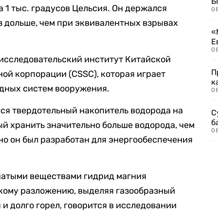
Б
 1 тыс. градусов Цельсия. Он держался
0
аз дольше, чем при эквивалентных взрывах
«
Е
0
-исследовательский институт Китайской
П
ой корпорации (CSSC), которая играет
к
одных систем вооружения.
0
ся твердотельный накопитель водорода на
С
б
ый хранить значительно больше водорода, чем
0
но он был разработан для энергообеспечения
чатыми веществами гидрид магния
кому разложению, выделяя газообразный
и долго горел, говорится в исследовании