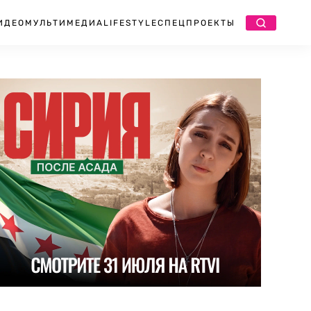
ИДЕО
МУЛЬТИМЕДИА
LIFESTYLE
СПЕЦПРОЕКТЫ