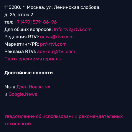
115280, г. Москва, ул. Ленинская слобода,
д. 26, этаж 2
тел:
+7 (499) 579-86-96
Для общих вопросов:
Infortvi@rtvi.com
Редакция RTVI:
news@rtvi.com
Маркетинг/PR:
pr@rtvi.com
Реклама RTVI:
adv-eu@rtvi.com
Партнерские материалы
Достойные новости
Мы в
Дзен.Новостях
и
Google.News
Уведомление об использовании рекомендательных
технологий