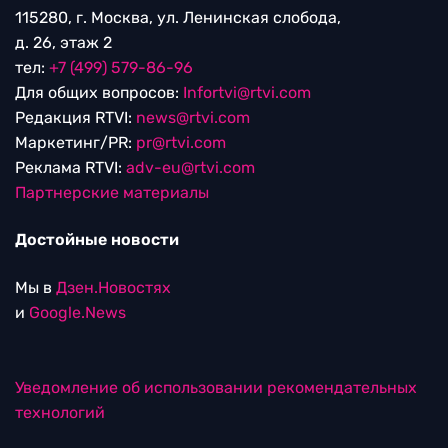
115280, г. Москва, ул. Ленинская слобода,
д. 26, этаж 2
тел:
+7 (499) 579-86-96
Для общих вопросов:
Infortvi@rtvi.com
Редакция RTVI:
news@rtvi.com
Маркетинг/PR:
pr@rtvi.com
Реклама RTVI:
adv-eu@rtvi.com
Партнерские материалы
Достойные новости
Мы в
Дзен.Новостях
и
Google.News
Уведомление об использовании рекомендательных
технологий