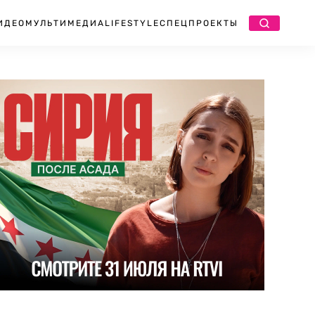
ИДЕО
МУЛЬТИМЕДИА
LIFESTYLE
СПЕЦПРОЕКТЫ