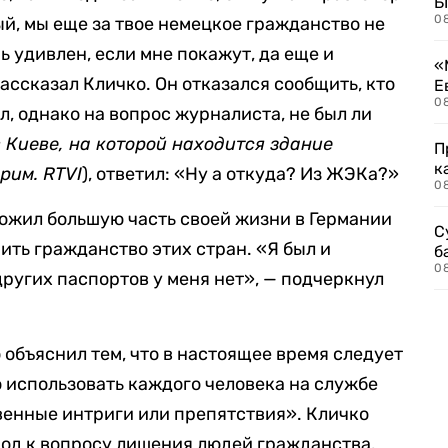
Б
0
ый, мы еще за твое немецкое гражданство не
ь удивлен, если мне покажут, да еще и
«
ассказал Кличко. Он отказался сообщить, кто
Е
0
л, однако на вопрос журналиста, не был ли
в Киеве, на которой находится здание
П
к
рим. RTVI
), ответил: «Ну а откуда? Из ЖЭКа?»
0
прожил большую часть своей жизни в Германии
С
ить гражданство этих стран. «Я был и
б
0
ругих паспортов у меня нет», — подчеркнул
объяснил тем, что в настоящее время следует
 использовать каждого человека на службе
твенные интриги или препятствия». Кличко
од к вопросу лишения людей гражданства.