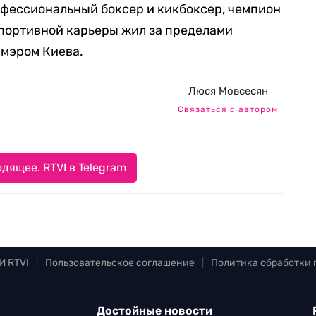
офессиональный боксер и кикбоксер, чемпион
спортивной карьеры жил за пределами
 мэром Киева.
Люся Мовсесян
Связаться с автором
дящее. RTVI в Telegram
И RTVI
|
Пользовательское соглашение
|
Политика обработки
Достойные новости