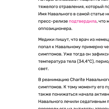
тяжелого отравления, который по
Имя Навального в самой статье н
пресс-релизе
подтвердила
, что
оппозиционера.
Медики пишут, что врач из немец
попал к Навальному примерно че
симптомов. Уже тогда он зафик
температура тела (34,4°C), пери
свет.
В реанимацию Charite Навальног
симптомов. К тому моменту его п
также понижаться начала активно
Навального лечили седативным 
перевели его на антидоты атроп