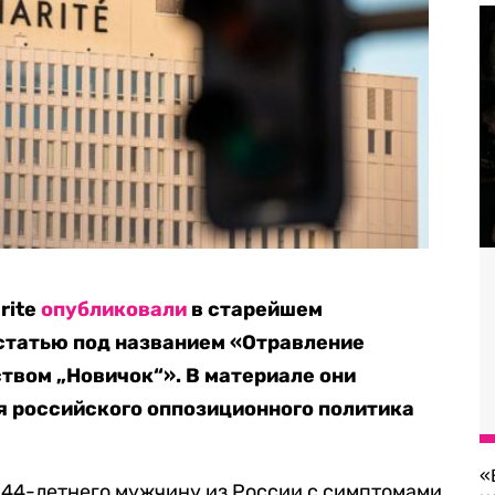
rite
опубликовали
в старейшем
статью под названием «Отравление
твом „Новичок“». В материале они
я российского оппозиционного политика
«
 44-летнего мужчину из России с симптомами