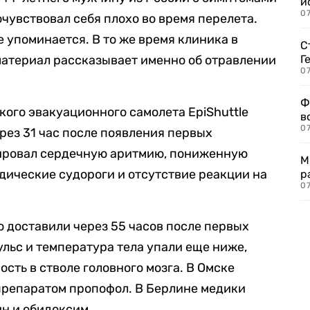
и
0
чувствовал себя плохо во время перелета.
е упоминается. В то же время клиника в
С
 материал рассказывает именно об отравлении
Г
07
Ф
кого эвакуационного самолета EpiShuttle
в
07
рез 31 час после появления первых
сировал сердечную аритмию, пониженную
М
одические судороги и отсутствие реакции на
р
07
о доставили через 55 часов после первых
ульс и температура тела упали еще ниже,
сть в стволе головного мозга. В Омске
препаратом пропофол. В Берлине медики
ин и обидоксим.