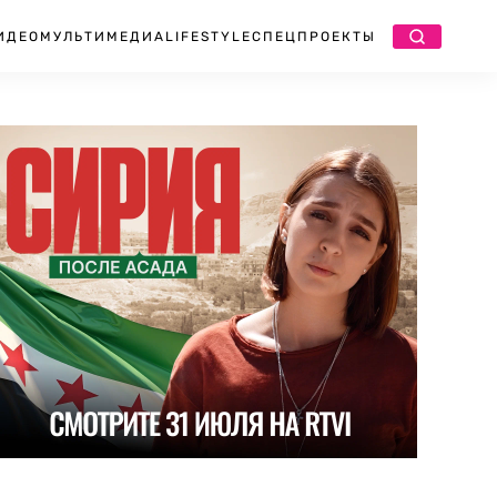
ИДЕО
МУЛЬТИМЕДИА
LIFESTYLE
СПЕЦПРОЕКТЫ