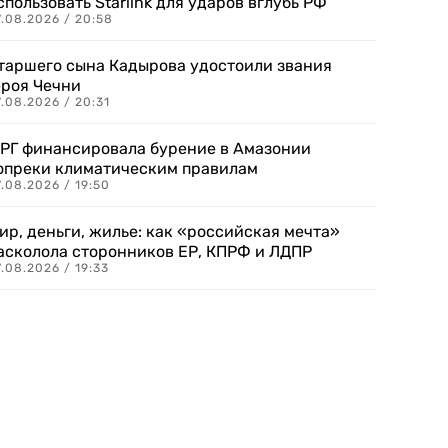
спользовать Starlink для ударов вглубь РФ
7.08.2026 / 20:58
таршего сына Кадырова удостоили звания
ероя Чечни
.08.2026 / 20:31
РГ финансировала бурение в Амазонии
опреки климатическим правилам
.08.2026 / 19:50
ир, деньги, жилье: как «российская мечта»
асколола сторонников ЕР, КПРФ и ЛДПР
.08.2026 / 19:33