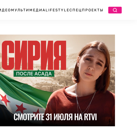
ИДЕО
МУЛЬТИМЕДИА
LIFESTYLE
СПЕЦПРОЕКТЫ