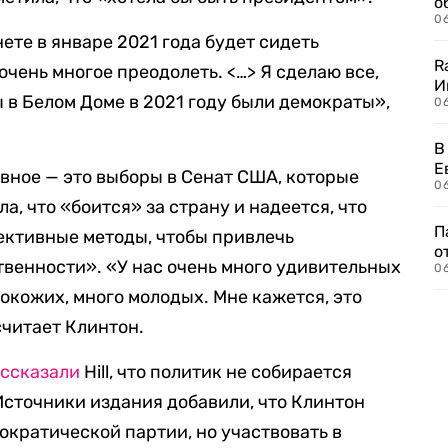
о
06
нете в январе 2021 года будет сидеть
R
очень многое преодолеть. <…> Я сделаю все,
И
ы в Белом Доме в 2021 году были демократы»,
0
В
Е
авное — это выборы в Сенат США, которые
06
а, что «боится» за страну и надеется, что
П
ективные методы, чтобы привлечь
о
венности». «У нас очень много удивительных
06
окожих, много молодых. Мне кажется, это
считает Клинтон.
ссказали
Hill, что политик не собирается
Источники издания добавили, что Клинтон
ократической партии, но участвовать в