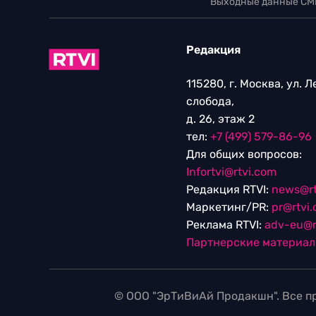
Выходные данные СМ
Редакция
115280, г. Москва, ул. 
слобода,
д. 26, этаж 2
тел:
+7 (499) 579-86-96
Для общих вопросов:
Infortvi@rtvi.com
Редакция RTVI:
news@rt
Маркетинг/PR:
pr@rtvi
Реклама RTVI:
adv-eu@r
Партнерские материа
© ООО "ЭрТиВиАй Продакшн". Все пр