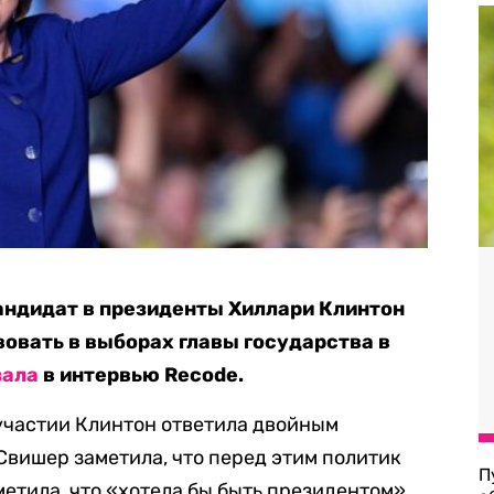
андидат в президенты Хиллари Клинтон
вовать в выборах главы государства в
зала
в интервью Recode.
участии Клинтон ответила двойным
вишер заметила, что перед этим политик
П
метила, что «хотела бы быть президентом».