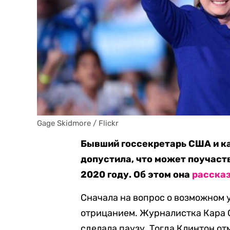
Gage Skidmore / Flickr
Бывший госсекретарь США и к
допустила, что может поучаст
2020 году. Об этом она
расска
Сначала на вопрос о возможном 
отрицанием. Журналистка Кара С
сделала паузу. Тогда Клинтон от