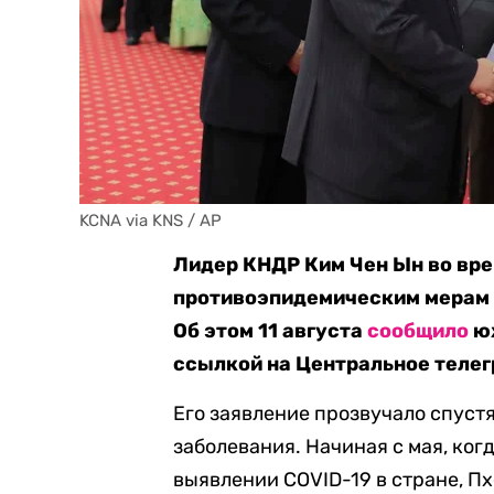
KCNA via KNS / AP
Лидер КНДР Ким Чен Ын во вре
противоэпидемическим мерам о
Об этом 11 августа
сообщило
юж
ссылкой на Центральное телег
Его заявление прозвучало спуст
заболевания. Начиная с мая, ког
выявлении COVID-19 в стране, Пх