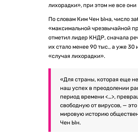
лихорадки», при этом не все они
По словам Ким Чен Ына,
число за
«максимальной чрезвычайной п
отметил лидер КНДР, сначала реч
их стало менее 90 тыс., а уже 3
«случая лихорадки».
«Для страны, которая еще н
наш успех в преодолении ра
период времени <…>, превра
свободную от вирусов,
—
это
мировую историю обществен
Чен Ын.