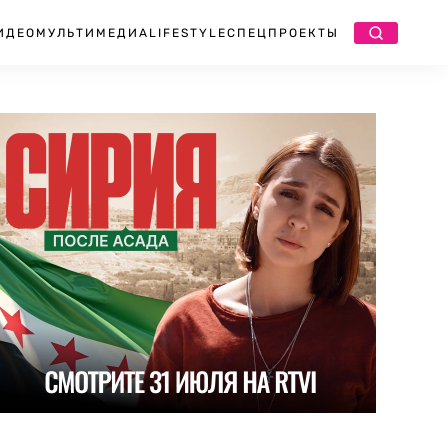
ИДЕО
МУЛЬТИМЕДИА
LIFESTYLE
СПЕЦПРОЕКТЫ