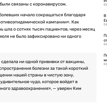
И
 были связаны с коронавирусом.
0
болевших начало сокращаться благодаря
В
Е
ротивоэпидемической кампании». Как
06
ь шла о сотнях тысяч пациентов, через месяц
П
0 июля не было зафиксировано ни одного
о
06
П
м
е сделала ни одной прививки от вакцины,
06
спространения болезни за такой короткий
щении нашей страны в чистую зону,
 удивительное чудо, которое войдет в
ного здравоохранения», — уверен Ким