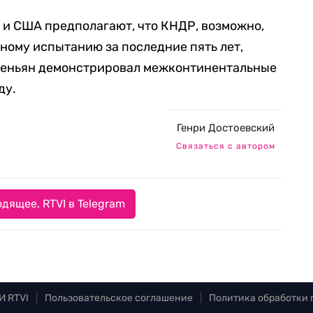
и США предполагают, что КНДР, возможно,
рному испытанию за последние пять лет,
Пхеньян демонстрировал межконтинентальные
ду.
Генри Достоевский
Связаться с автором
дящее. RTVI в Telegram
И RTVI
|
Пользовательское соглашение
|
Политика обработки