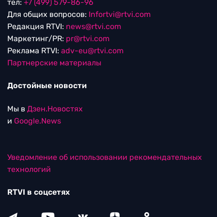
тел:
+7 (499) 579-86-96
Для общих вопросов:
Infortvi@rtvi.com
Редакция RTVI:
news@rtvi.com
Маркетинг/PR:
pr@rtvi.com
Реклама RTVI:
adv-eu@rtvi.com
Партнерские материалы
Достойные новости
Мы в
Дзен.Новостях
и
Google.News
Уведомление об использовании рекомендательных
технологий
RTVI в соцсетях